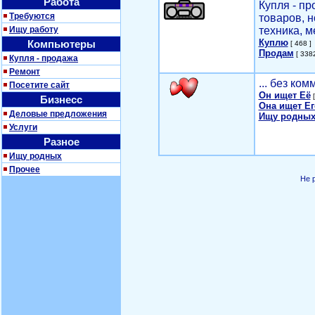
Работа
Купля - п
Требуются
товаров, 
Ищу работу
техника, м
Куплю
Компьютеры
[ 468 ]
Продам
[ 3382
Купля - продажа
Ремонт
... без ко
Посетите сайт
Он ищет Её
[
Бизнесс
Она ищет Ег
Деловые предложения
Ищу родных
Услуги
Разное
Ищу родных
Прочее
Не 