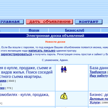
а
Форум
Бизнес-клуб
Электронная доска объявлений
Новости доски
. Если Вы вошли с паролем, то под каждым Вашим объяблением появится иконка, наж
написать письмо
ля этого желающим надо
администратору.
зарегистрироваться
о
и получить пароль. Регистрация очень простая и займет у В
С уважением, Админ.
я о купле, продаже, съеме и
База данн
х видов жилья. Поиск соседей
Требуются
[
Ищу работу
стного съема квартиры.
дажа
[ 3343 ]
 ]
еме
[ 773 ]
омобилях - купля, продажа,
Бизнес: д
Деловые п
Услуги
[ 1066
 ]