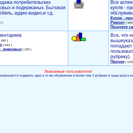
родажа потребительских
Все аспек
новых и подержаных. Бытовая
купля - п
ебель, аудио-видео,и т.д.
обслужива
Купля - пр
Ремонт
 ]
[ 566 
Посетите са
мментариев
Все, что н
вышеуказ
 460 ]
о
[ 444 ]
попадают 
, знакомых
[ 295 ]
пользоват
рубрику).
Прочее
[ 1169
Уважаемые пользователи!
разрешается подавать одно и то же объявление в более чем 2 рубрики и чаще раза в н