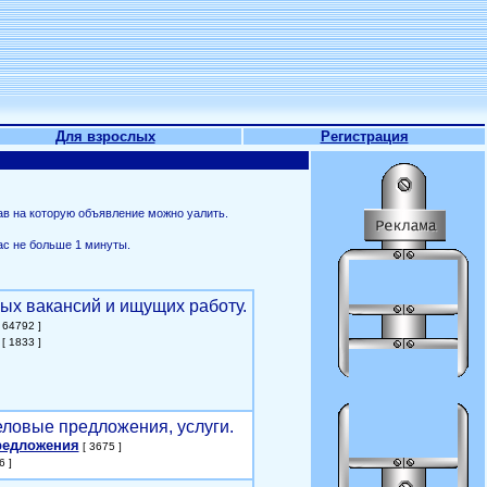
Для взрослых
Регистрация
ав на которую объявление можно уалить.
ас не больше 1 минуты.
ых вакансий и ищущих работу.
 64792 ]
[ 1833 ]
еловые предложения, услуги.
редложения
[ 3675 ]
6 ]