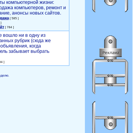
ты компьютерной жизни:
родажа компьютеров, ремонт и
ние, анонсы новых сайтов.
одажа
[ 585 ]
]
йт
[ 784 ]
е вошло ни в одну из
анных рубрик (сюда же
объявления, когда
ель забывает выбрать
4 ]
еделю.