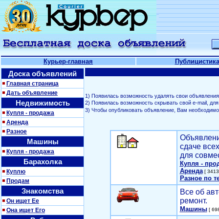
Курьер-главная
Публицистик
Доска объявлений
Главная страница
Дать объявление
1) Появилась возможность удалять свои объявления
Недвижимость
2) Появилась возможность скрывать свой е-mail, д
3) Чтобы опубликовать объявление, Вам необходим
Купля - продажа
Аренда
Разное
Объявлени
Машины
сдаче все
Купля - продажа
для совме
Барахолка
Купля - про
Аренда
Куплю
[ 3413
Разное по т
Продам
Знакомства
Все об авт
ремонт.
Он ищет Ее
Машины
Она ищет Его
[ 698