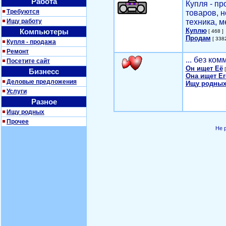
Работа
Купля - п
Требуются
товаров, 
Ищу работу
техника, м
Куплю
Компьютеры
[ 468 ]
Продам
[ 3382
Купля - продажа
Ремонт
... без ко
Посетите сайт
Он ищет Её
[
Бизнесс
Она ищет Ег
Деловые предложения
Ищу родных
Услуги
Разное
Ищу родных
Прочее
Не 