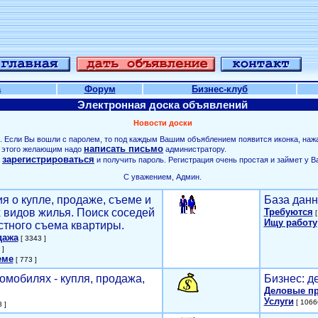
а
Форум
Бизнес-клуб
Электронная доска объявлений
Новости доски
. Если Вы вошли с паролем, то под каждым Вашим объяблением появится иконка, наж
написать письмо
ля этого желающим надо
администратору.
зарегистрироваться
о
и получить пароль. Регистрация очень простая и займет у В
С уважением, Админ.
я о купле, продаже, съеме и
База данн
х видов жилья. Поиск соседей
Требуются
[
Ищу работу
стного съема квартиры.
дажа
[ 3343 ]
 ]
еме
[ 773 ]
омобилях - купля, продажа,
Бизнес: д
Деловые п
Услуги
[ 1066
 ]