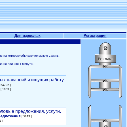
Для взрослых
Регистрация
ав на которую объявление можно уалить.
ас не больше 1 минуты.
ых вакансий и ищущих работу.
 64792 ]
[ 1833 ]
еловые предложения, услуги.
редложения
[ 3675 ]
6 ]