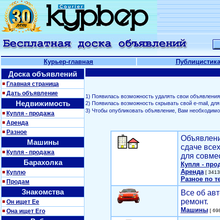
Курьер-главная
Публицистик
Доска объявлений
Главная страница
Дать объявление
1) Появилась возможность удалять свои объявления
Недвижимость
2) Появилась возможность скрывать свой е-mail, д
3) Чтобы опубликовать объявление, Вам необходим
Купля - продажа
Аренда
Разное
Объявлени
Машины
сдаче все
Купля - продажа
для совме
Барахолка
Купля - про
Аренда
Куплю
[ 3413
Разное по т
Продам
Знакомства
Все об авт
ремонт.
Он ищет Ее
Машины
Она ищет Его
[ 698