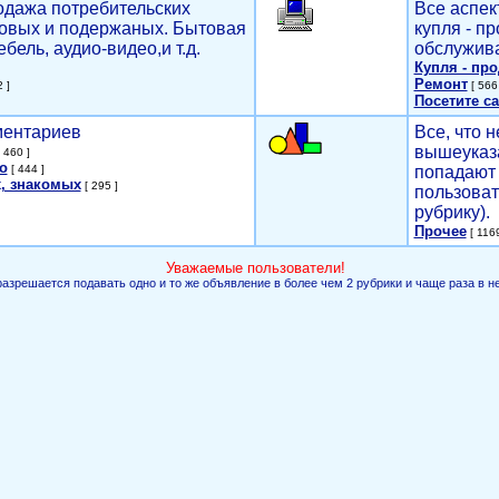
родажа потребительских
Все аспек
новых и подержаных. Бытовая
купля - п
ебель, аудио-видео,и т.д.
обслужива
Купля - пр
Ремонт
 ]
[ 566 
Посетите са
мментариев
Все, что н
вышеуказ
 460 ]
о
[ 444 ]
попадают 
, знакомых
[ 295 ]
пользоват
рубрику).
Прочее
[ 1169
Уважаемые пользователи!
разрешается подавать одно и то же объявление в более чем 2 рубрики и чаще раза в н