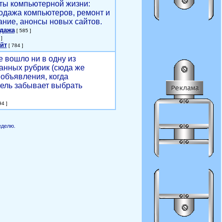
ты компьютерной жизни:
родажа компьютеров, ремонт и
ние, анонсы новых сайтов.
одажа
[ 585 ]
]
йт
[ 784 ]
е вошло ни в одну из
анных рубрик (сюда же
объявления, когда
ель забывает выбрать
4 ]
еделю.