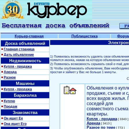
Курьер-главная
Публицистика
Фору
Электрон
Доска объявлений
Главная страница
Дать объявление
1) Появилась возможность удалять свои объявлени
Недвижимость
появится иконка, нажав на которую объявление можн
2) Появилась возможность скрывать свой е-mail, д
Купля - продажа
3) Чтобы опубликовать объявление, Вам необходим
Аренда
простая и займет у Вас не больше 1 минуты.
Разное
С
Машины
Объявления о купл
Купля - продажа
продаже, съеме и с
Барахолка
всех видов жилья. 
Куплю
соседей для
Продам
совместного съема
Знакомства
квартиры.
Он ищет Ее
Купля - продажа
[ 3343 ]
Аренда
Она ищет Его
[ 3413 ]
Разное по теме
[ 773 ]