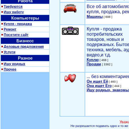
Работа
Все об автомобилях
Требуются
купля, продажа, ре
Ищу работу
Машины
[ 698 ]
Компьютеры
Купля - продажа
Купля - продажа
Ремонт
потребительских
Посетите сайт
товаров, новых и
Бизнесс
подержаных. Быто
Деловые предложения
техника, мебель, ау
Услуги
видео,и т.д.
Разное
Куплю
[ 468 ]
Ищу родных
Продам
[ 3382 ]
Прочее
... без комментарие
Он ищет Её
[ 460 ]
Она ищет Его
[ 444 ]
Ищу родных, знакомы
Уваж
Не разрешается подавать одно и то же