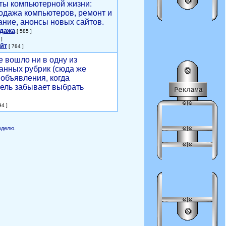
ты компьютерной жизни:
родажа компьютеров, ремонт и
ние, анонсы новых сайтов.
одажа
[ 585 ]
]
йт
[ 784 ]
е вошло ни в одну из
анных рубрик (сюда же
объявления, когда
ель забывает выбрать
4 ]
еделю.