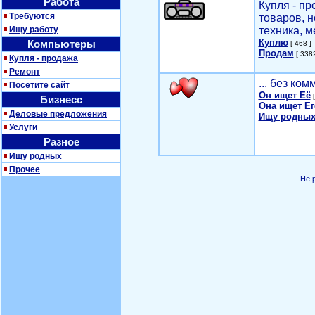
Работа
Купля - п
Требуются
товаров, 
Ищу работу
техника, м
Куплю
Компьютеры
[ 468 ]
Продам
[ 3382
Купля - продажа
Ремонт
... без ко
Посетите сайт
Он ищет Её
[
Бизнесс
Она ищет Ег
Деловые предложения
Ищу родных
Услуги
Разное
Ищу родных
Прочее
Не 