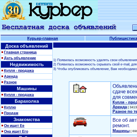
Курьер-главная
Публицистик
Доска объявлений
Главная страница
Дать объявление
1) Появилась возможность удалять свои объявления
Недвижимость
2) Появилась возможность скрывать свой е-mail, д
3) Чтобы опубликовать объявление, Вам необходим
Купля - продажа
Аренда
Разное
Объявлени
Машины
сдаче все
Купля - продажа
для совме
Барахолка
Купля - про
Аренда
Куплю
[ 3413
Разное по т
Продам
Знакомства
Все об авт
ремонт.
Он ищет Ее
Машины
Она ищет Его
[ 698