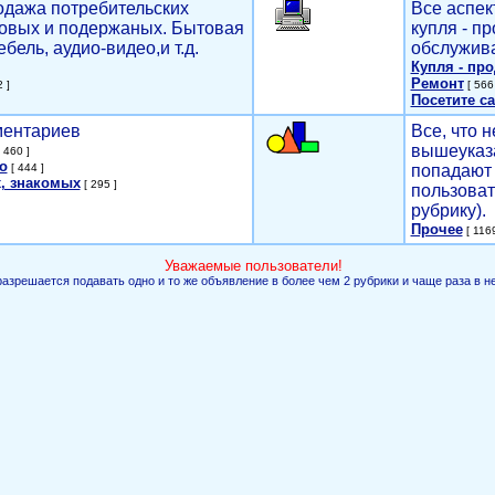
родажа потребительских
Все аспек
новых и подержаных. Бытовая
купля - п
ебель, аудио-видео,и т.д.
обслужива
Купля - пр
Ремонт
 ]
[ 566 
Посетите са
мментариев
Все, что н
вышеуказ
 460 ]
о
[ 444 ]
попадают 
, знакомых
[ 295 ]
пользоват
рубрику).
Прочее
[ 1169
Уважаемые пользователи!
разрешается подавать одно и то же объявление в более чем 2 рубрики и чаще раза в н