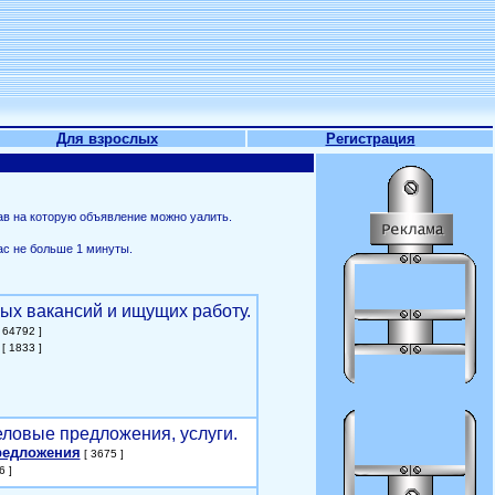
Для взрослых
Регистрация
ав на которую объявление можно уалить.
ас не больше 1 минуты.
ых вакансий и ищущих работу.
 64792 ]
[ 1833 ]
еловые предложения, услуги.
редложения
[ 3675 ]
6 ]