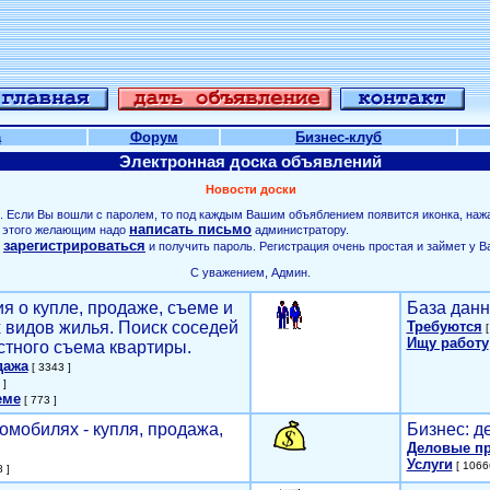
а
Форум
Бизнес-клуб
Электронная доска объявлений
Новости доски
. Если Вы вошли с паролем, то под каждым Вашим объяблением появится иконка, наж
написать письмо
ля этого желающим надо
администратору.
зарегистрироваться
о
и получить пароль. Регистрация очень простая и займет у В
С уважением, Админ.
я о купле, продаже, съеме и
База данн
х видов жилья. Поиск соседей
Требуются
[
Ищу работу
стного съема квартиры.
дажа
[ 3343 ]
 ]
еме
[ 773 ]
омобилях - купля, продажа,
Бизнес: д
Деловые п
Услуги
[ 1066
 ]