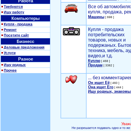
Работа
Все об автомобилях
Требуются
купля, продажа, ре
Ищу работу
Машины
[ 698 ]
Компьютеры
Купля - продажа
Купля - продажа
Ремонт
потребительских
Посетите сайт
товаров, новых и
Бизнесс
подержаных. Быто
Деловые предложения
техника, мебель, ау
Услуги
видео,и т.д.
Разное
Куплю
[ 468 ]
Ищу родных
Продам
[ 3382 ]
Прочее
... без комментарие
Он ищет Её
[ 460 ]
Она ищет Его
[ 444 ]
Ищу родных, знакомы
Уваж
Не разрешается подавать одно и то же