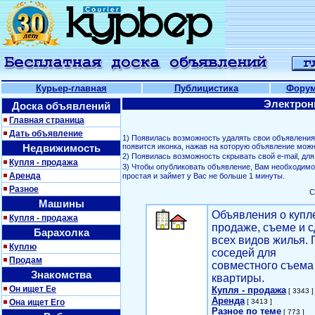
Курьер-главная
Публицистика
Фору
Электрон
Доска объявлений
Главная страница
Дать объявление
1) Появилась возможность удалять свои объявлени
Недвижимость
появится иконка, нажав на которую объявление можн
2) Появилась возможность скрывать свой е-mail, д
Купля - продажа
3) Чтобы опубликовать объявление, Вам необходим
Аренда
простая и займет у Вас не больше 1 минуты.
Разное
С
Машины
Объявления о купл
Купля - продажа
продаже, съеме и с
Барахолка
всех видов жилья. 
Куплю
соседей для
Продам
совместного съема
Знакомства
квартиры.
Он ищет Ее
Купля - продажа
[ 3343 ]
Аренда
Она ищет Его
[ 3413 ]
Разное по теме
[ 773 ]