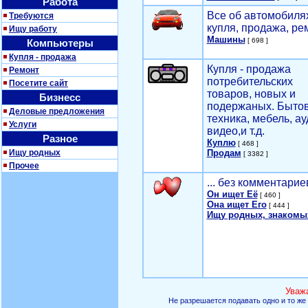
Работа
Все об автомобилях
Требуются
купля, продажа, ре
Ищу работу
Машины
[ 698 ]
Компьютеры
Купля - продажа
Купля - продажа
Ремонт
потребительских
Посетите сайт
товаров, новых и
Бизнесс
подержаных. Быто
Деловые предложения
техника, мебель, ау
Услуги
видео,и т.д.
Разное
Куплю
[ 468 ]
Ищу родных
Продам
[ 3382 ]
Прочее
... без комментарие
Он ищет Её
[ 460 ]
Она ищет Его
[ 444 ]
Ищу родных, знакомы
Уваж
Не разрешается подавать одно и то же