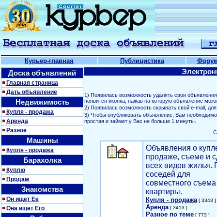
Курьер-главная
Публицистика
Фору
Электрон
Доска объявлений
Главная страница
Дать объявление
1) Появилась возможность удалять свои объявлени
Недвижимость
появится иконка, нажав на которую объявление можн
2) Появилась возможность скрывать свой е-mail, д
Купля - продажа
3) Чтобы опубликовать объявление, Вам необходим
Аренда
простая и займет у Вас не больше 1 минуты.
Разное
С
Машины
Объявления о купл
Купля - продажа
продаже, съеме и с
Барахолка
всех видов жилья. 
Куплю
соседей для
Продам
совместного съема
Знакомства
квартиры.
Он ищет Ее
Купля - продажа
[ 3343 ]
Аренда
Она ищет Его
[ 3413 ]
Разное по теме
[ 773 ]