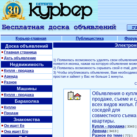
Курьер-главная
Публицистика
Фору
Электрон
Доска объявлений
Главная страница
Дать объявление
1) Появилась возможность удалять свои объявлени
Недвижимость
появится иконка, нажав на которую объявление можн
2) Появилась возможность скрывать свой е-mail, д
Купля - продажа
3) Чтобы опубликовать объявление, Вам необходим
Аренда
простая и займет у Вас не больше 1 минуты.
Разное
С
Машины
Объявления о купл
Купля - продажа
продаже, съеме и с
Барахолка
всех видов жилья. 
Куплю
соседей для
Продам
совместного съема
Знакомства
квартиры.
Он ищет Ее
Купля - продажа
[ 3343 ]
Аренда
Она ищет Его
[ 3413 ]
Разное по теме
[ 773 ]