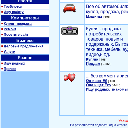
Работа
Все об автомобилях
Требуются
купля, продажа, ре
Ищу работу
Машины
[ 698 ]
Компьютеры
Купля - продажа
Купля - продажа
Ремонт
потребительских
Посетите сайт
товаров, новых и
Бизнесс
подержаных. Быто
Деловые предложения
техника, мебель, ау
Услуги
видео,и т.д.
Разное
Куплю
[ 468 ]
Ищу родных
Продам
[ 3382 ]
Прочее
... без комментарие
Он ищет Её
[ 460 ]
Она ищет Его
[ 444 ]
Ищу родных, знакомы
Уваж
Не разрешается подавать одно и то же