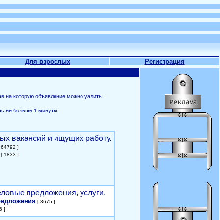
Для взрослых
Регистрация
ав на которую объявление можно уалить.
ас не больше 1 минуты.
ых вакансий и ищущих работу.
 64792 ]
[ 1833 ]
еловые предложения, услуги.
редложения
[ 3675 ]
6 ]