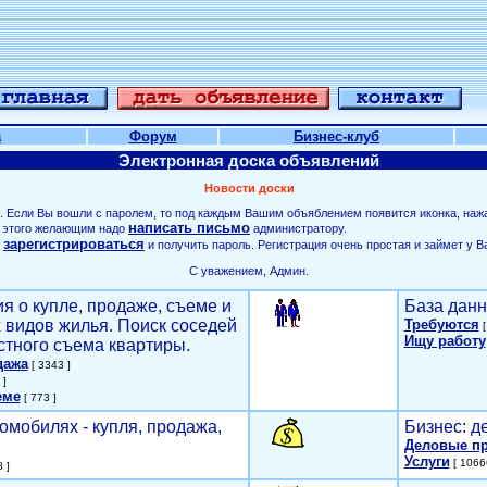
а
Форум
Бизнес-клуб
Электронная доска объявлений
Новости доски
. Если Вы вошли с паролем, то под каждым Вашим объяблением появится иконка, наж
написать письмо
ля этого желающим надо
администратору.
зарегистрироваться
о
и получить пароль. Регистрация очень простая и займет у В
С уважением, Админ.
я о купле, продаже, съеме и
База данн
х видов жилья. Поиск соседей
Требуются
[
Ищу работу
стного съема квартиры.
дажа
[ 3343 ]
 ]
еме
[ 773 ]
омобилях - купля, продажа,
Бизнес: д
Деловые п
Услуги
[ 1066
 ]