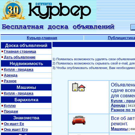
Курьер-главная
Публицистик
Доска объявлений
Главная страница
Дать объявление
1) Появилась возможность удалять свои объявления
Недвижимость
2) Появилась возможность скрывать свой е-mail, д
3) Чтобы опубликовать объявление, Вам необходим
Купля - продажа
Аренда
Разное
Объявлени
Машины
сдаче все
Купля - продажа
для совме
Барахолка
Купля - про
Аренда
Куплю
[ 3413
Разное по т
Продам
Знакомства
Все об авт
ремонт.
Он ищет Ее
Машины
Она ищет Его
[ 698