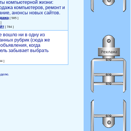
ты компьютерной жизни:
родажа компьютеров, ремонт и
ние, анонсы новых сайтов.
одажа
[ 585 ]
]
йт
[ 784 ]
е вошло ни в одну из
анных рубрик (сюда же
объявления, когда
ель забывает выбрать
4 ]
еделю.