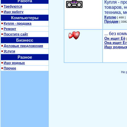
Работа
Купля - п
Требуются
товаров, 
Ищу работу
техника, м
Куплю
Компьютеры
[ 468 ]
Продам
[ 3382
Купля - продажа
Ремонт
... без ко
Посетите сайт
Он ищет Её
[
Бизнесс
Она ищет Ег
Деловые предложения
Ищу родных
Услуги
Разное
Ищу родных
Прочее
Не 