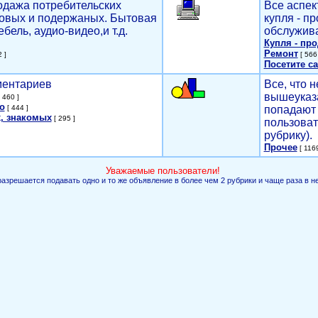
родажа потребительских
Все аспек
новых и подержаных. Бытовая
купля - п
ебель, аудио-видео,и т.д.
обслужива
Купля - пр
Ремонт
 ]
[ 566 
Посетите са
мментариев
Все, что н
вышеуказ
 460 ]
о
[ 444 ]
попадают 
, знакомых
[ 295 ]
пользоват
рубрику).
Прочее
[ 1169
Уважаемые пользователи!
разрешается подавать одно и то же объявление в более чем 2 рубрики и чаще раза в н