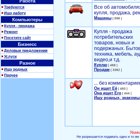
Работа
Все об автомобилях
Требуются
купля, продажа, ре
Ищу работу
Машины
[ 698 ]
Компьютеры
Купля - продажа
Купля - продажа
Ремонт
потребительских
Посетите сайт
товаров, новых и
Бизнесс
подержаных. Быто
Деловые предложения
техника, мебель, ау
Услуги
видео,и т.д.
Разное
Куплю
[ 468 ]
Ищу родных
Продам
[ 3382 ]
Прочее
... без комментарие
Он ищет Её
[ 460 ]
Она ищет Его
[ 444 ]
Ищу родных, знакомы
Уваж
Не разрешается подавать одно и то же