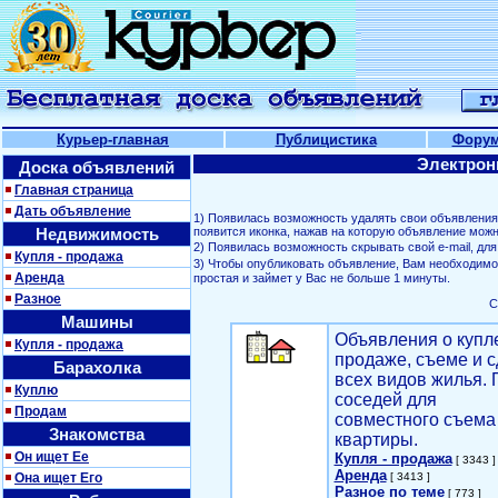
Курьер-главная
Публицистика
Фору
Электрон
Доска объявлений
Главная страница
Дать объявление
1) Появилась возможность удалять свои объявлени
Недвижимость
появится иконка, нажав на которую объявление можн
2) Появилась возможность скрывать свой е-mail, д
Купля - продажа
3) Чтобы опубликовать объявление, Вам необходим
Аренда
простая и займет у Вас не больше 1 минуты.
Разное
С
Машины
Объявления о купл
Купля - продажа
продаже, съеме и с
Барахолка
всех видов жилья. 
Куплю
соседей для
Продам
совместного съема
Знакомства
квартиры.
Он ищет Ее
Купля - продажа
[ 3343 ]
Аренда
Она ищет Его
[ 3413 ]
Разное по теме
[ 773 ]