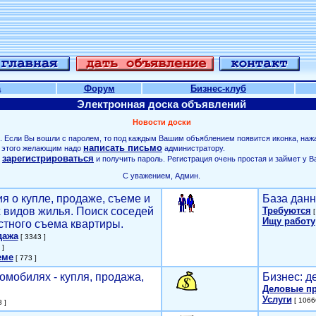
а
Форум
Бизнес-клуб
Электронная доска объявлений
Новости доски
. Если Вы вошли с паролем, то под каждым Вашим объяблением появится иконка, наж
написать письмо
ля этого желающим надо
администратору.
зарегистрироваться
о
и получить пароль. Регистрация очень простая и займет у В
С уважением, Админ.
я о купле, продаже, съеме и
База данн
х видов жилья. Поиск соседей
Требуются
[
Ищу работу
стного съема квартиры.
дажа
[ 3343 ]
 ]
еме
[ 773 ]
омобилях - купля, продажа,
Бизнес: д
Деловые п
Услуги
[ 1066
 ]