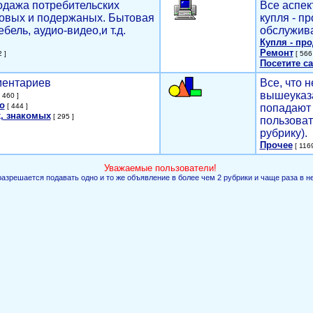
родажа потребительских
Все аспек
новых и подержаных. Бытовая
купля - п
ебель, аудио-видео,и т.д.
обслужива
Купля - пр
Ремонт
 ]
[ 566 
Посетите са
мментариев
Все, что н
вышеуказ
 460 ]
о
[ 444 ]
попадают 
, знакомых
[ 295 ]
пользоват
рубрику).
Прочее
[ 1169
Уважаемые пользователи!
разрешается подавать одно и то же объявление в более чем 2 рубрики и чаще раза в н