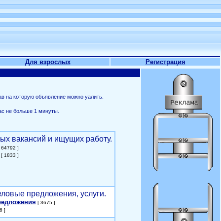
Для взрослых
Регистрация
ав на которую объявление можно уалить.
ас не больше 1 минуты.
ых вакансий и ищущих работу.
 64792 ]
[ 1833 ]
еловые предложения, услуги.
редложения
[ 3675 ]
6 ]