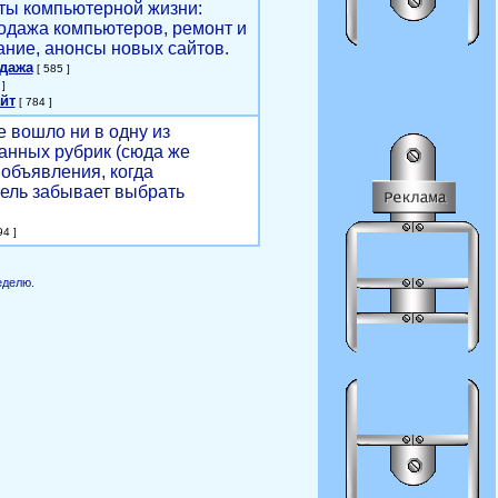
ты компьютерной жизни:
родажа компьютеров, ремонт и
ние, анонсы новых сайтов.
одажа
[ 585 ]
]
йт
[ 784 ]
е вошло ни в одну из
анных рубрик (сюда же
объявления, когда
ель забывает выбрать
4 ]
еделю.