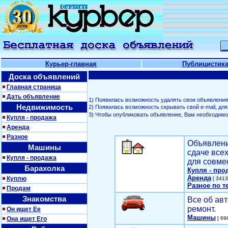
Курьер-главная
Публицистик
Доска объявлений
Главная страница
Дать объявление
1) Появилась возможность удалять свои объявления
Недвижимость
2) Появилась возможность скрывать свой е-mail, д
3) Чтобы опубликовать объявление, Вам необходим
Купля - продажа
Аренда
Разное
Объявлени
Машины
сдаче все
Купля - продажа
для совме
Барахолка
Купля - про
Аренда
Куплю
[ 3413
Разное по т
Продам
Знакомства
Все об авт
ремонт.
Он ищет Ее
Машины
Она ищет Его
[ 698