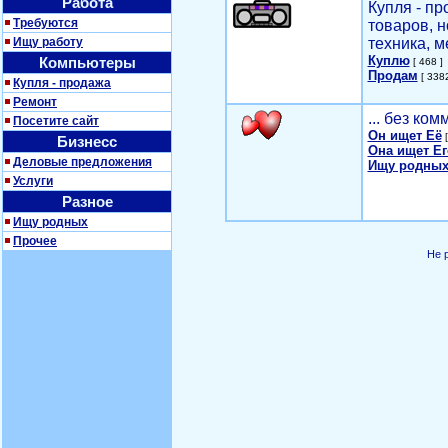
Работа
Купля - п
Требуются
товаров, 
Ищу работу
техника, м
Куплю
Компьютеры
[ 468 ]
Продам
[ 3382
Купля - продажа
Ремонт
... без ко
Посетите сайт
Он ищет Её
[
Бизнесс
Она ищет Ег
Деловые предложения
Ищу родных
Услуги
Разное
Ищу родных
Прочее
Не 