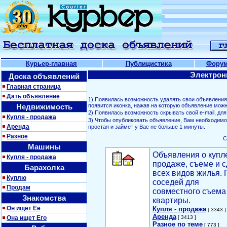
Курьер-главная
Публицистика
Фору
Электрон
Доска объявлений
Главная страница
Дать объявление
1) Появилась возможность удалять свои объявлени
Недвижимость
появится иконка, нажав на которую объявление можн
2) Появилась возможность скрывать свой е-mail, д
Купля - продажа
3) Чтобы опубликовать объявление, Вам необходим
Аренда
простая и займет у Вас не больше 1 минуты.
Разное
С
Машины
Объявления о купл
Купля - продажа
продаже, съеме и с
Барахолка
всех видов жилья. 
Куплю
соседей для
Продам
совместного съема
Знакомства
квартиры.
Он ищет Ее
Купля - продажа
[ 3343 ]
Аренда
Она ищет Его
[ 3413 ]
Разное по теме
[ 773 ]