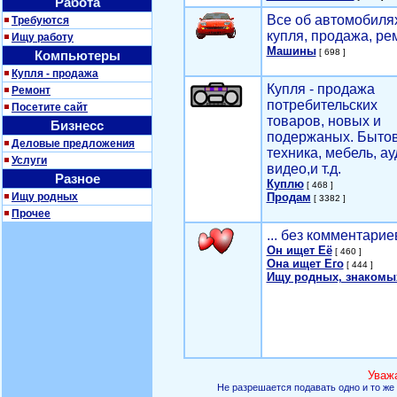
Работа
Все об автомобилях
Требуются
купля, продажа, ре
Ищу работу
Машины
[ 698 ]
Компьютеры
Купля - продажа
Купля - продажа
Ремонт
потребительских
Посетите сайт
товаров, новых и
Бизнесс
подержаных. Быто
Деловые предложения
техника, мебель, ау
Услуги
видео,и т.д.
Разное
Куплю
[ 468 ]
Ищу родных
Продам
[ 3382 ]
Прочее
... без комментарие
Он ищет Её
[ 460 ]
Она ищет Его
[ 444 ]
Ищу родных, знакомы
Уваж
Не разрешается подавать одно и то же