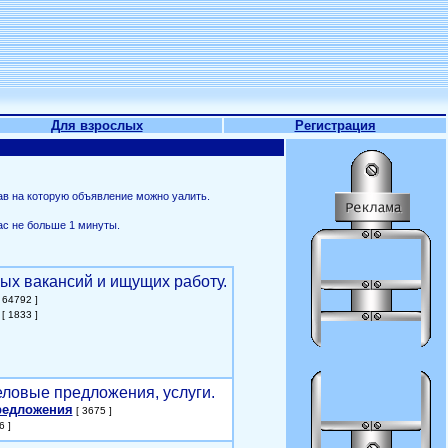
Для взрослых
Регистрация
ав на которую объявление можно уалить.
ас не больше 1 минуты.
ых вакансий и ищущих работу.
 64792 ]
[ 1833 ]
еловые предложения, услуги.
редложения
[ 3675 ]
6 ]