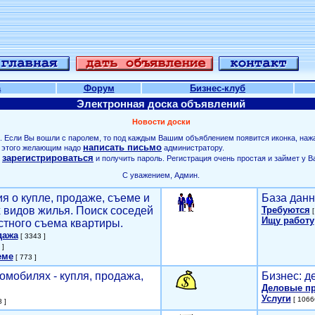
а
Форум
Бизнес-клуб
Электронная доска объявлений
Новости доски
. Если Вы вошли с паролем, то под каждым Вашим объяблением появится иконка, наж
написать письмо
ля этого желающим надо
администратору.
зарегистрироваться
о
и получить пароль. Регистрация очень простая и займет у В
С уважением, Админ.
я о купле, продаже, съеме и
База данн
х видов жилья. Поиск соседей
Требуются
[
Ищу работу
стного съема квартиры.
дажа
[ 3343 ]
 ]
еме
[ 773 ]
омобилях - купля, продажа,
Бизнес: д
Деловые п
Услуги
[ 1066
 ]