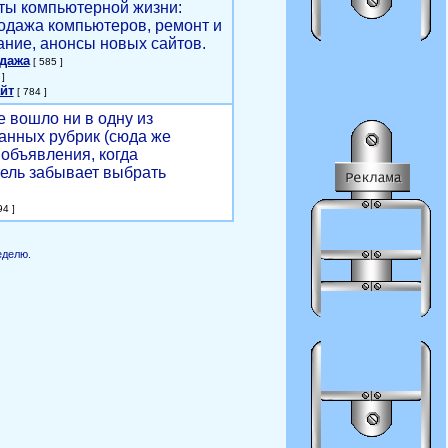
ты компьютерной жизни:
родажа компьютеров, ремонт и
ние, анонсы новых сайтов.
одажа
[ 585 ]
]
йт
[ 784 ]
е вошло ни в одну из
анных рубрик (сюда же
объявления, когда
ель забывает выбрать
4 ]
еделю.