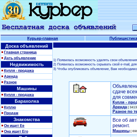
Курьер-главная
Публицистик
Доска объявлений
Главная страница
Дать объявление
1) Появилась возможность удалять свои объявления
Недвижимость
2) Появилась возможность скрывать свой е-mail, д
3) Чтобы опубликовать объявление, Вам необходим
Купля - продажа
Аренда
Разное
Объявлени
Машины
сдаче все
Купля - продажа
для совме
Барахолка
Купля - про
Аренда
Куплю
[ 3413
Разное по т
Продам
Знакомства
Все об авт
ремонт.
Он ищет Ее
Машины
Она ищет Его
[ 698