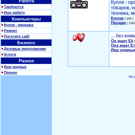
Работа
Купля - п
Требуются
товаров, 
Ищу работу
техника, м
Куплю
Компьютеры
[ 468 ]
Продам
[ 3382
Купля - продажа
Ремонт
... без ко
Посетите сайт
Он ищет Её
[
Бизнесс
Она ищет Ег
Деловые предложения
Ищу родных
Услуги
Разное
Ищу родных
Прочее
Не 