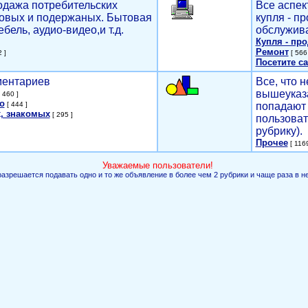
родажа потребительских
Все аспек
новых и подержаных. Бытовая
купля - п
ебель, аудио-видео,и т.д.
обслужива
Купля - пр
Ремонт
 ]
[ 566 
Посетите са
мментариев
Все, что н
вышеуказ
 460 ]
о
[ 444 ]
попадают 
, знакомых
[ 295 ]
пользоват
рубрику).
Прочее
[ 1169
Уважаемые пользователи!
разрешается подавать одно и то же объявление в более чем 2 рубрики и чаще раза в н