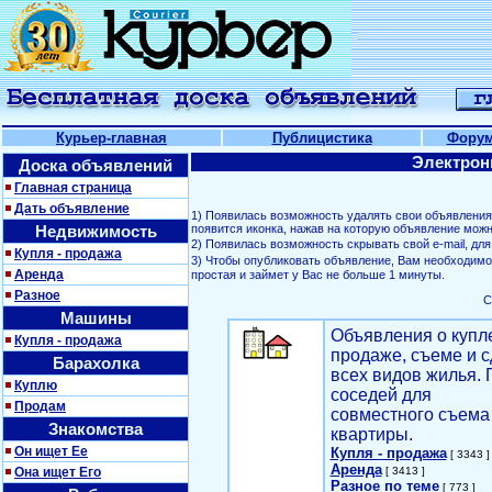
Курьер-главная
Публицистика
Фору
Электрон
Доска объявлений
Главная страница
Дать объявление
1) Появилась возможность удалять свои объявлени
Недвижимость
появится иконка, нажав на которую объявление можн
2) Появилась возможность скрывать свой е-mail, д
Купля - продажа
3) Чтобы опубликовать объявление, Вам необходим
Аренда
простая и займет у Вас не больше 1 минуты.
Разное
С
Машины
Объявления о купл
Купля - продажа
продаже, съеме и с
Барахолка
всех видов жилья. 
Куплю
соседей для
Продам
совместного съема
Знакомства
квартиры.
Он ищет Ее
Купля - продажа
[ 3343 ]
Аренда
Она ищет Его
[ 3413 ]
Разное по теме
[ 773 ]