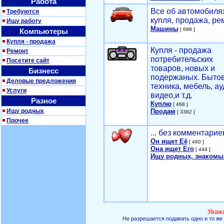
Работа
Все об автомобилях
Требуются
купля, продажа, ре
Ищу работу
Машины
[ 698 ]
Компьютеры
Купля - продажа
Купля - продажа
Ремонт
потребительских
Посетите сайт
товаров, новых и
Бизнесс
подержаных. Быто
Деловые предложения
техника, мебель, ау
Услуги
видео,и т.д.
Разное
Куплю
[ 468 ]
Ищу родных
Продам
[ 3382 ]
Прочее
... без комментарие
Он ищет Её
[ 460 ]
Она ищет Его
[ 444 ]
Ищу родных, знакомы
Уваж
Не разрешается подавать одно и то же