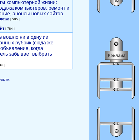
ты компьютерной жизни:
родажа компьютеров, ремонт и
ние, анонсы новых сайтов.
одажа
[ 585 ]
]
йт
[ 784 ]
е вошло ни в одну из
анных рубрик (сюда же
объявления, когда
ель забывает выбрать
4 ]
еделю.