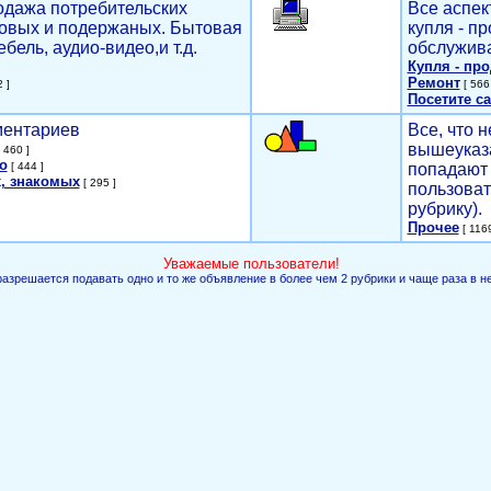
родажа потребительских
Все аспек
новых и подержаных. Бытовая
купля - п
ебель, аудио-видео,и т.д.
обслужива
Купля - пр
Ремонт
 ]
[ 566 
Посетите са
мментариев
Все, что н
вышеуказ
 460 ]
о
[ 444 ]
попадают 
, знакомых
[ 295 ]
пользоват
рубрику).
Прочее
[ 1169
Уважаемые пользователи!
разрешается подавать одно и то же объявление в более чем 2 рубрики и чаще раза в н