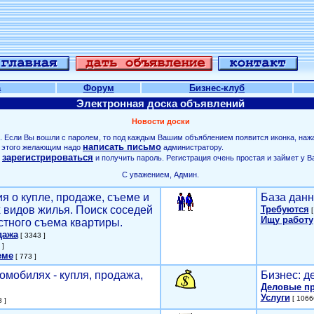
а
Форум
Бизнес-клуб
Электронная доска объявлений
Новости доски
. Если Вы вошли с паролем, то под каждым Вашим объяблением появится иконка, наж
написать письмо
ля этого желающим надо
администратору.
зарегистрироваться
о
и получить пароль. Регистрация очень простая и займет у В
С уважением, Админ.
я о купле, продаже, съеме и
База данн
х видов жилья. Поиск соседей
Требуются
[
Ищу работу
стного съема квартиры.
дажа
[ 3343 ]
 ]
еме
[ 773 ]
омобилях - купля, продажа,
Бизнес: д
Деловые п
Услуги
[ 1066
 ]