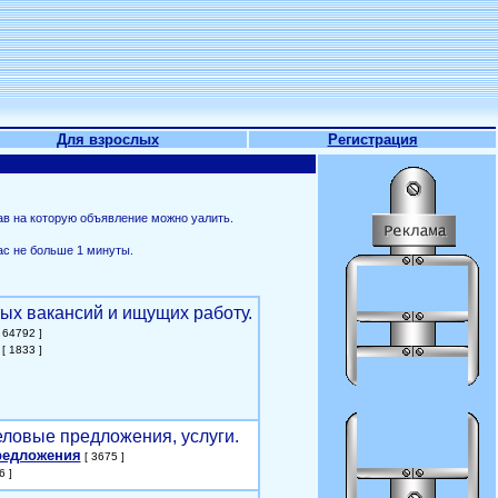
Для взрослых
Регистрация
ав на которую объявление можно уалить.
ас не больше 1 минуты.
ых вакансий и ищущих работу.
 64792 ]
[ 1833 ]
еловые предложения, услуги.
редложения
[ 3675 ]
6 ]