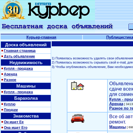
Курьер-главная
Публицистик
Доска объявлений
Главная страница
Дать объявление
1) Появилась возможность удалять свои объявления
Недвижимость
2) Появилась возможность скрывать свой е-mail, д
3) Чтобы опубликовать объявление, Вам необходим
Купля - продажа
Аренда
Разное
Объявлени
Машины
сдаче все
Купля - продажа
для совме
Барахолка
Купля - про
Аренда
Куплю
[ 3413
Разное по т
Продам
Знакомства
Все об авт
ремонт.
Он ищет Ее
Машины
Она ищет Его
[ 698