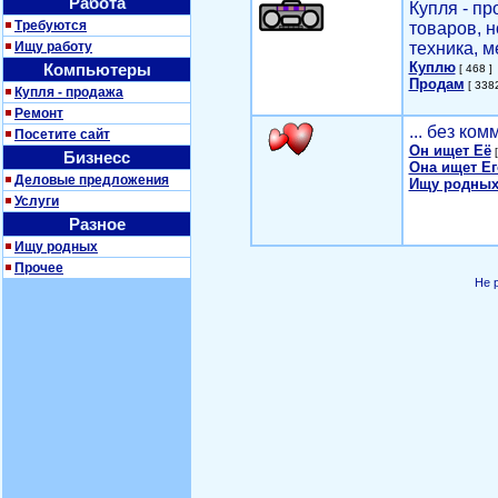
Работа
Купля - п
Требуются
товаров, 
Ищу работу
техника, м
Куплю
Компьютеры
[ 468 ]
Продам
[ 3382
Купля - продажа
Ремонт
... без ко
Посетите сайт
Он ищет Её
[
Бизнесс
Она ищет Ег
Деловые предложения
Ищу родных
Услуги
Разное
Ищу родных
Прочее
Не 