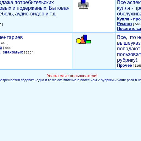
родажа потребительских
Все аспек
новых и подержаных. Бытовая
купля - п
ебель, аудио-видео,и т.д.
обслужива
Купля - пр
Ремонт
 ]
[ 566 
Посетите са
мментариев
Все, что н
вышеуказ
 460 ]
о
[ 444 ]
попадают 
, знакомых
[ 295 ]
пользоват
рубрику).
Прочее
[ 1169
Уважаемые пользователи!
разрешается подавать одно и то же объявление в более чем 2 рубрики и чаще раза в н