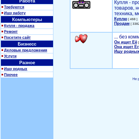
Работа
Купля - п
Требуются
товаров, 
Ищу работу
техника, м
Куплю
Компьютеры
[ 468 ]
Продам
[ 3382
Купля - продажа
Ремонт
... без ко
Посетите сайт
Он ищет Её
[
Бизнесс
Она ищет Ег
Деловые предложения
Ищу родных
Услуги
Разное
Ищу родных
Прочее
Не 