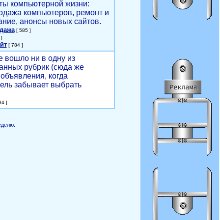
ты компьютерной жизни:
родажа компьютеров, ремонт и
ние, анонсы новых сайтов.
одажа
[ 585 ]
]
йт
[ 784 ]
е вошло ни в одну из
анных рубрик (сюда же
объявления, когда
ель забывает выбрать
4 ]
еделю.