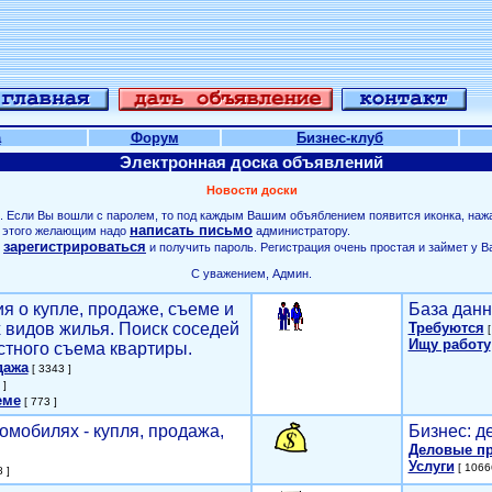
а
Форум
Бизнес-клуб
Электронная доска объявлений
Новости доски
. Если Вы вошли с паролем, то под каждым Вашим объяблением появится иконка, наж
написать письмо
ля этого желающим надо
администратору.
зарегистрироваться
о
и получить пароль. Регистрация очень простая и займет у В
С уважением, Админ.
я о купле, продаже, съеме и
База данн
х видов жилья. Поиск соседей
Требуются
[
Ищу работу
стного съема квартиры.
дажа
[ 3343 ]
 ]
еме
[ 773 ]
омобилях - купля, продажа,
Бизнес: д
Деловые п
Услуги
[ 1066
 ]