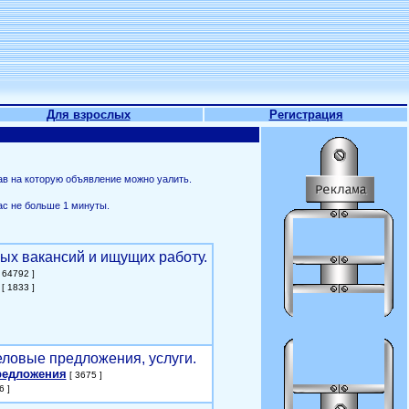
Для взрослых
Регистрация
ав на которую объявление можно уалить.
ас не больше 1 минуты.
ых вакансий и ищущих работу.
 64792 ]
[ 1833 ]
еловые предложения, услуги.
редложения
[ 3675 ]
6 ]