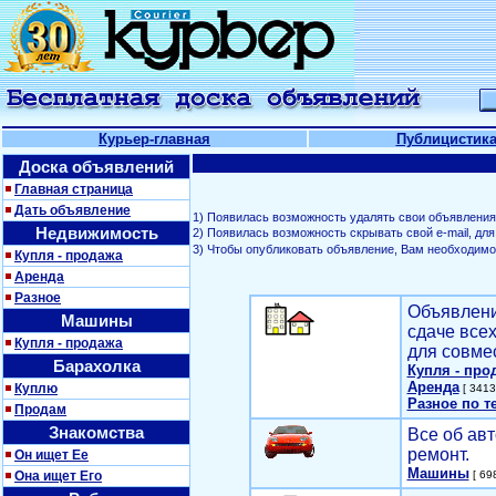
Курьер-главная
Публицистик
Доска объявлений
Главная страница
Дать объявление
1) Появилась возможность удалять свои объявления
Недвижимость
2) Появилась возможность скрывать свой е-mail, д
3) Чтобы опубликовать объявление, Вам необходим
Купля - продажа
Аренда
Разное
Объявлени
Машины
сдаче все
Купля - продажа
для совме
Барахолка
Купля - про
Аренда
Куплю
[ 3413
Разное по т
Продам
Знакомства
Все об авт
ремонт.
Он ищет Ее
Машины
Она ищет Его
[ 698