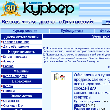
Курьер-главная
Публицистика
Фору
Электрон
Доска объявлений
Главная страница
Дать объявление
1) Появилась возможность удалять свои объявлени
Недвижимость
появится иконка, нажав на которую объявление можн
2) Появилась возможность скрывать свой е-mail, д
Купля - продажа
3) Чтобы опубликовать объявление, Вам необходим
Аренда
простая и займет у Вас не больше 1 минуты.
Разное
С
Машины
Объявления о купл
Купля - продажа
продаже, съеме и с
Барахолка
всех видов жилья. 
Куплю
соседей для
Продам
совместного съема
Знакомства
квартиры.
Он ищет Ее
Купля - продажа
[ 3343 ]
Аренда
Она ищет Его
[ 3413 ]
Разное по теме
[ 773 ]