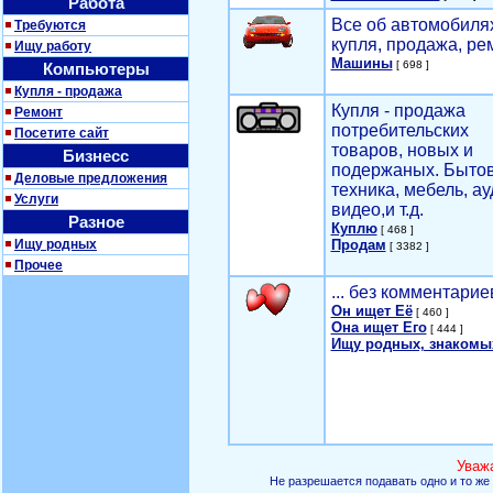
Работа
Все об автомобилях
Требуются
купля, продажа, ре
Ищу работу
Машины
[ 698 ]
Компьютеры
Купля - продажа
Купля - продажа
Ремонт
потребительских
Посетите сайт
товаров, новых и
Бизнесс
подержаных. Быто
Деловые предложения
техника, мебель, ау
Услуги
видео,и т.д.
Разное
Куплю
[ 468 ]
Ищу родных
Продам
[ 3382 ]
Прочее
... без комментарие
Он ищет Её
[ 460 ]
Она ищет Его
[ 444 ]
Ищу родных, знакомы
Уваж
Не разрешается подавать одно и то же