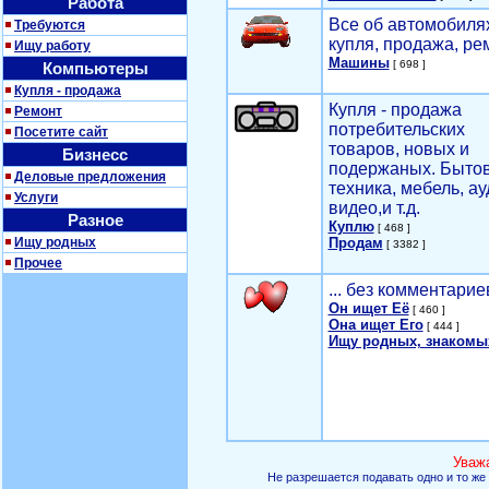
Работа
Все об автомобилях
Требуются
купля, продажа, ре
Ищу работу
Машины
[ 698 ]
Компьютеры
Купля - продажа
Купля - продажа
Ремонт
потребительских
Посетите сайт
товаров, новых и
Бизнесс
подержаных. Быто
Деловые предложения
техника, мебель, ау
Услуги
видео,и т.д.
Разное
Куплю
[ 468 ]
Ищу родных
Продам
[ 3382 ]
Прочее
... без комментарие
Он ищет Её
[ 460 ]
Она ищет Его
[ 444 ]
Ищу родных, знакомы
Уваж
Не разрешается подавать одно и то же