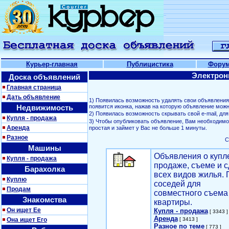
Курьер-главная
Публицистика
Фору
Электрон
Доска объявлений
Главная страница
Дать объявление
1) Появилась возможность удалять свои объявлени
Недвижимость
появится иконка, нажав на которую объявление можн
2) Появилась возможность скрывать свой е-mail, д
Купля - продажа
3) Чтобы опубликовать объявление, Вам необходим
Аренда
простая и займет у Вас не больше 1 минуты.
Разное
С
Машины
Объявления о купл
Купля - продажа
продаже, съеме и с
Барахолка
всех видов жилья. 
Куплю
соседей для
Продам
совместного съема
Знакомства
квартиры.
Он ищет Ее
Купля - продажа
[ 3343 ]
Аренда
Она ищет Его
[ 3413 ]
Разное по теме
[ 773 ]