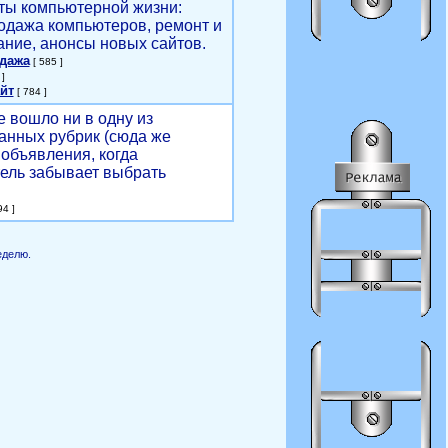
ты компьютерной жизни:
родажа компьютеров, ремонт и
ние, анонсы новых сайтов.
одажа
[ 585 ]
]
йт
[ 784 ]
е вошло ни в одну из
анных рубрик (сюда же
объявления, когда
ель забывает выбрать
4 ]
еделю.