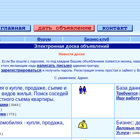
а
Форум
Бизнес-клуб
Электронная доска объявлений
Новости доски
. Если Вы вошли с паролем, то под каждым Вашим объяблением появится иконка, наж
написать письмо
ля этого желающим надо
администратору.
зарегистрироваться
о
и получить пароль. Регистрация очень простая и займет у В
С уважением, Админ.
я о купле, продаже, съеме и
База данн
х видов жилья. Поиск соседей
Требуются
[
Ищу работу
стного съема квартиры.
дажа
[ 3343 ]
 ]
еме
[ 773 ]
омобилях - купля, продажа,
Бизнес: д
Деловые п
Услуги
[ 1066
 ]