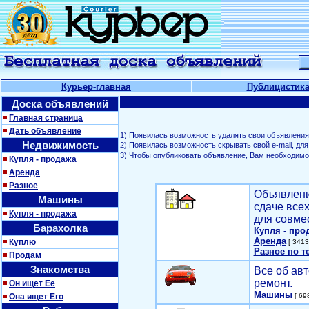
Курьер-главная
Публицистик
Доска объявлений
Главная страница
Дать объявление
1) Появилась возможность удалять свои объявления
Недвижимость
2) Появилась возможность скрывать свой е-mail, д
3) Чтобы опубликовать объявление, Вам необходим
Купля - продажа
Аренда
Разное
Объявлени
Машины
сдаче все
Купля - продажа
для совме
Барахолка
Купля - про
Аренда
Куплю
[ 3413
Разное по т
Продам
Знакомства
Все об авт
ремонт.
Он ищет Ее
Машины
Она ищет Его
[ 698