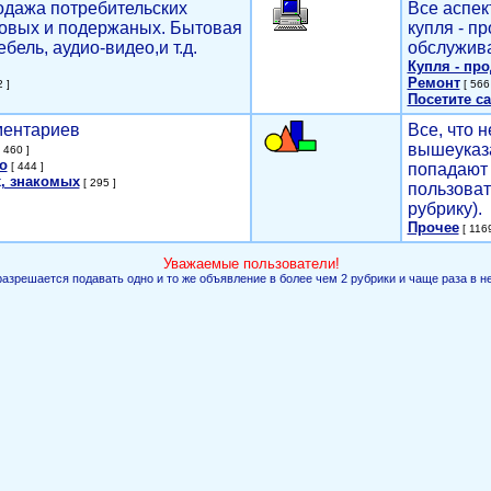
родажа потребительских
Все аспек
новых и подержаных. Бытовая
купля - п
ебель, аудио-видео,и т.д.
обслужива
Купля - пр
Ремонт
 ]
[ 566 
Посетите са
мментариев
Все, что н
вышеуказ
 460 ]
о
[ 444 ]
попадают 
, знакомых
[ 295 ]
пользоват
рубрику).
Прочее
[ 1169
Уважаемые пользователи!
разрешается подавать одно и то же объявление в более чем 2 рубрики и чаще раза в н