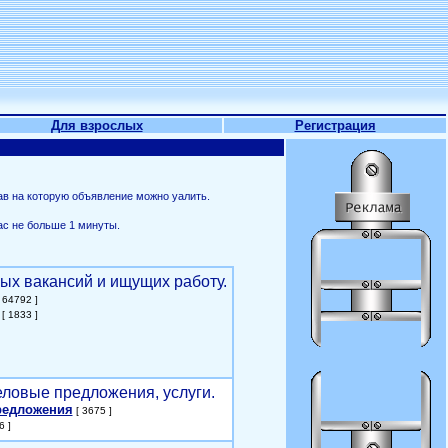
Для взрослых
Регистрация
ав на которую объявление можно уалить.
ас не больше 1 минуты.
ых вакансий и ищущих работу.
 64792 ]
[ 1833 ]
еловые предложения, услуги.
редложения
[ 3675 ]
6 ]