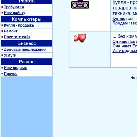
Работа
Купля - п
Требуются
товаров, 
Ищу работу
техника, м
Куплю
Компьютеры
[ 468 ]
Продам
[ 3382
Купля - продажа
Ремонт
... без ко
Посетите сайт
Он ищет Её
[
Бизнесс
Она ищет Ег
Деловые предложения
Ищу родных
Услуги
Разное
Ищу родных
Прочее
Не 