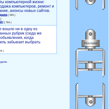
ты компьютерной жизни:
родажа компьютеров, ремонт и
ние, анонсы новых сайтов.
одажа
[ 585 ]
]
йт
[ 784 ]
е вошло ни в одну из
анных рубрик (сюда же
объявления, когда
ель забывает выбрать
4 ]
еделю.