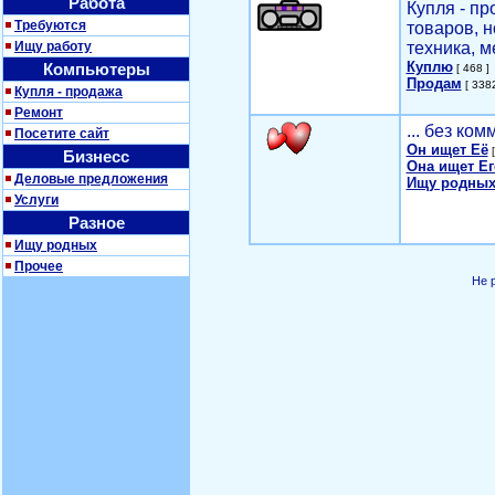
Работа
Купля - п
Требуются
товаров, 
Ищу работу
техника, м
Куплю
Компьютеры
[ 468 ]
Продам
[ 3382
Купля - продажа
Ремонт
... без ко
Посетите сайт
Он ищет Её
[
Бизнесс
Она ищет Ег
Деловые предложения
Ищу родных
Услуги
Разное
Ищу родных
Прочее
Не 