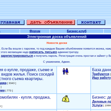
а
Форум
Бизнес-клуб
Электронная доска объявлений
Новости доски
. Если Вы вошли с паролем, то под каждым Вашим объяблением появится иконка, наж
написать письмо
ля этого желающим надо
администратору.
зарегистрироваться
о
и получить пароль. Регистрация очень простая и займет у В
С уважением, Админ.
я о купле, продаже, съеме и
База данн
х видов жилья. Поиск соседей
Требуются
[
Ищу работу
стного съема квартиры.
дажа
[ 3343 ]
 ]
еме
[ 773 ]
омобилях - купля, продажа,
Бизнес: д
Деловые п
Услуги
[ 1066
 ]