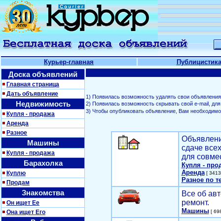
Курьер-главная
Публицистик
Доска объявлений
Главная страница
Дать объявление
1) Появилась возможность удалять свои объявления
Недвижимость
2) Появилась возможность скрывать свой е-mail, д
3) Чтобы опубликовать объявление, Вам необходим
Купля - продажа
Аренда
Разное
Объявлени
Машины
сдаче все
Купля - продажа
для совме
Барахолка
Купля - про
Аренда
Куплю
[ 3413
Разное по т
Продам
Знакомства
Все об авт
ремонт.
Он ищет Ее
Машины
Она ищет Его
[ 698