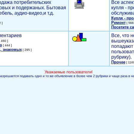
родажа потребительских
Все аспек
новых и подержаных. Бытовая
купля - п
ебель, аудио-видео,и т.д.
обслужива
Купля - пр
Ремонт
 ]
[ 566 
Посетите са
мментариев
Все, что н
вышеуказ
 460 ]
о
[ 444 ]
попадают 
, знакомых
[ 295 ]
пользоват
рубрику).
Прочее
[ 1169
Уважаемые пользователи!
разрешается подавать одно и то же объявление в более чем 2 рубрики и чаще раза в н