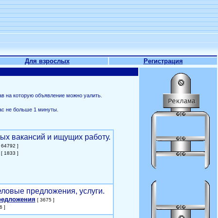
Для взрослых
Регистрация
ав на которую объявление можно уалить.
ас не больше 1 минуты.
ых вакансий и ищущих работу.
 64792 ]
[ 1833 ]
еловые предложения, услуги.
редложения
[ 3675 ]
6 ]