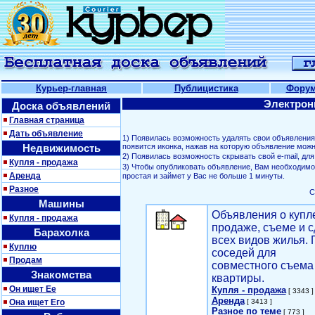
Курьер-главная
Публицистика
Фору
Электрон
Доска объявлений
Главная страница
Дать объявление
1) Появилась возможность удалять свои объявлени
Недвижимость
появится иконка, нажав на которую объявление можн
2) Появилась возможность скрывать свой е-mail, д
Купля - продажа
3) Чтобы опубликовать объявление, Вам необходим
Аренда
простая и займет у Вас не больше 1 минуты.
Разное
С
Машины
Объявления о купл
Купля - продажа
продаже, съеме и с
Барахолка
всех видов жилья. 
Куплю
соседей для
Продам
совместного съема
Знакомства
квартиры.
Он ищет Ее
Купля - продажа
[ 3343 ]
Аренда
Она ищет Его
[ 3413 ]
Разное по теме
[ 773 ]