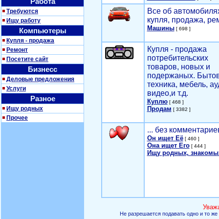
Работа
Все об автомобилях
Требуются
купля, продажа, ре
Ищу работу
Машины
[ 698 ]
Компьютеры
Купля - продажа
Купля - продажа
Ремонт
потребительских
Посетите сайт
товаров, новых и
Бизнесс
подержаных. Быто
Деловые предложения
техника, мебель, ау
Услуги
видео,и т.д.
Разное
Куплю
[ 468 ]
Ищу родных
Продам
[ 3382 ]
Прочее
... без комментарие
Он ищет Её
[ 460 ]
Она ищет Его
[ 444 ]
Ищу родных, знакомы
Уваж
Не разрешается подавать одно и то же