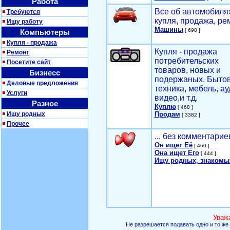
Работа
Все об автомобилях
Требуются
купля, продажа, ре
Ищу работу
Машины
[ 698 ]
Компьютеры
Купля - продажа
Купля - продажа
Ремонт
потребительских
Посетите сайт
товаров, новых и
Бизнесс
подержаных. Быто
Деловые предложения
техника, мебель, ау
Услуги
видео,и т.д.
Разное
Куплю
[ 468 ]
Ищу родных
Продам
[ 3382 ]
Прочее
... без комментарие
Он ищет Её
[ 460 ]
Она ищет Его
[ 444 ]
Ищу родных, знакомы
Уваж
Не разрешается подавать одно и то же