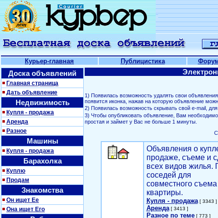
Курьер-главная
Публицистика
Фору
Электрон
Доска объявлений
Главная страница
Дать объявление
1) Появилась возможность удалять свои объявлени
Недвижимость
появится иконка, нажав на которую объявление можн
2) Появилась возможность скрывать свой е-mail, д
Купля - продажа
3) Чтобы опубликовать объявление, Вам необходим
Аренда
простая и займет у Вас не больше 1 минуты.
Разное
С
Машины
Объявления о купл
Купля - продажа
продаже, съеме и с
Барахолка
всех видов жилья. 
Куплю
соседей для
Продам
совместного съема
Знакомства
квартиры.
Он ищет Ее
Купля - продажа
[ 3343 ]
Аренда
Она ищет Его
[ 3413 ]
Разное по теме
[ 773 ]