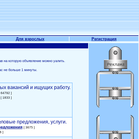
Для взрослых
Регистрация
ав на которую объявление можно уалить.
ас не больше 1 минуты.
ых вакансий и ищущих работу.
 64792 ]
[ 1833 ]
еловые предложения, услуги.
редложения
[ 3675 ]
6 ]