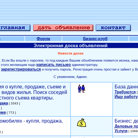
а
Форум
Бизнес-клуб
Электронная доска объявлений
Новости доски
. Если Вы вошли с паролем, то под каждым Вашим объяблением появится иконка, наж
написать письмо
ля этого желающим надо
администратору.
зарегистрироваться
о
и получить пароль. Регистрация очень простая и займет у В
С уважением, Админ.
я о купле, продаже, съеме и
База данн
х видов жилья. Поиск соседей
Требуются
[
Ищу работу
стного съема квартиры.
дажа
[ 3343 ]
 ]
еме
[ 773 ]
омобилях - купля, продажа,
Бизнес: д
Деловые п
Услуги
[ 1066
 ]