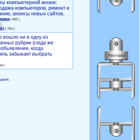
ты компьютерной жизни:
родажа компьютеров, ремонт и
ние, анонсы новых сайтов.
одажа
[ 585 ]
]
йт
[ 784 ]
е вошло ни в одну из
анных рубрик (сюда же
объявления, когда
ель забывает выбрать
4 ]
еделю.