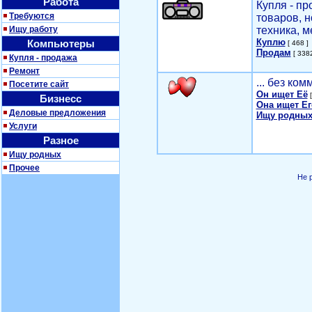
Работа
Купля - п
Требуются
товаров, 
Ищу работу
техника, м
Куплю
Компьютеры
[ 468 ]
Продам
[ 3382
Купля - продажа
Ремонт
... без ко
Посетите сайт
Он ищет Её
[
Бизнесс
Она ищет Ег
Деловые предложения
Ищу родных
Услуги
Разное
Ищу родных
Прочее
Не 