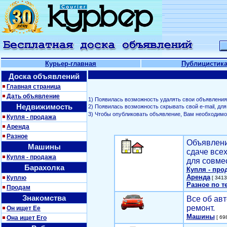
Курьер-главная
Публицистик
Доска объявлений
Главная страница
Дать объявление
1) Появилась возможность удалять свои объявления
Недвижимость
2) Появилась возможность скрывать свой е-mail, д
3) Чтобы опубликовать объявление, Вам необходим
Купля - продажа
Аренда
Разное
Объявлени
Машины
сдаче все
Купля - продажа
для совме
Барахолка
Купля - про
Аренда
Куплю
[ 3413
Разное по т
Продам
Знакомства
Все об авт
ремонт.
Он ищет Ее
Машины
Она ищет Его
[ 698