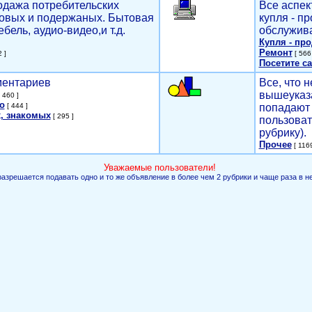
родажа потребительских
Все аспек
новых и подержаных. Бытовая
купля - п
ебель, аудио-видео,и т.д.
обслужива
Купля - пр
Ремонт
 ]
[ 566 
Посетите са
мментариев
Все, что н
вышеуказ
 460 ]
о
[ 444 ]
попадают 
, знакомых
[ 295 ]
пользоват
рубрику).
Прочее
[ 1169
Уважаемые пользователи!
разрешается подавать одно и то же объявление в более чем 2 рубрики и чаще раза в н