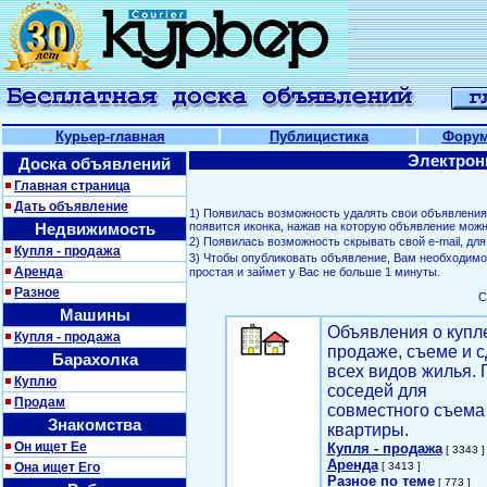
Курьер-главная
Публицистика
Фору
Электрон
Доска объявлений
Главная страница
Дать объявление
1) Появилась возможность удалять свои объявлени
Недвижимость
появится иконка, нажав на которую объявление можн
2) Появилась возможность скрывать свой е-mail, д
Купля - продажа
3) Чтобы опубликовать объявление, Вам необходим
Аренда
простая и займет у Вас не больше 1 минуты.
Разное
С
Машины
Объявления о купл
Купля - продажа
продаже, съеме и с
Барахолка
всех видов жилья. 
Куплю
соседей для
Продам
совместного съема
Знакомства
квартиры.
Он ищет Ее
Купля - продажа
[ 3343 ]
Аренда
Она ищет Его
[ 3413 ]
Разное по теме
[ 773 ]