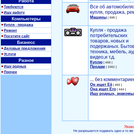
Работа
Все об автомобилях
Требуются
купля, продажа, ре
Ищу работу
Машины
[ 698 ]
Компьютеры
Купля - продажа
Купля - продажа
Ремонт
потребительских
Посетите сайт
товаров, новых и
Бизнесс
подержаных. Быто
Деловые предложения
техника, мебель, ау
Услуги
видео,и т.д.
Разное
Куплю
[ 468 ]
Ищу родных
Продам
[ 3382 ]
Прочее
... без комментарие
Он ищет Её
[ 460 ]
Она ищет Его
[ 444 ]
Ищу родных, знакомы
Уваж
Не разрешается подавать одно и то же