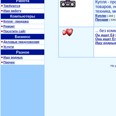
Работа
Купля - п
Требуются
товаров, 
Ищу работу
техника, м
Куплю
Компьютеры
[ 468 ]
Продам
[ 3382
Купля - продажа
Ремонт
... без ко
Посетите сайт
Он ищет Её
[
Бизнесс
Она ищет Ег
Деловые предложения
Ищу родных
Услуги
Разное
Ищу родных
Прочее
Не 