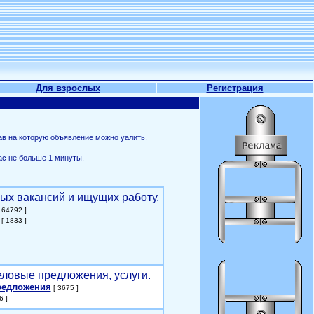
Для взрослых
Регистрация
ав на которую объявление можно уалить.
ас не больше 1 минуты.
ых вакансий и ищущих работу.
 64792 ]
[ 1833 ]
еловые предложения, услуги.
редложения
[ 3675 ]
6 ]