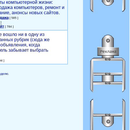
ты компьютерной жизни:
родажа компьютеров, ремонт и
ние, анонсы новых сайтов.
одажа
[ 585 ]
]
йт
[ 784 ]
е вошло ни в одну из
анных рубрик (сюда же
объявления, когда
ель забывает выбрать
4 ]
еделю.