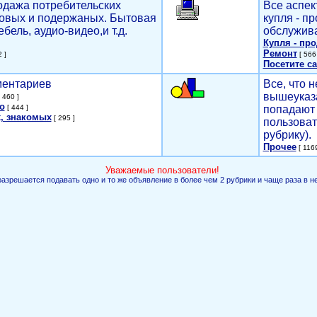
родажа потребительских
Все аспек
новых и подержаных. Бытовая
купля - п
ебель, аудио-видео,и т.д.
обслужива
Купля - пр
Ремонт
 ]
[ 566 
Посетите са
мментариев
Все, что н
вышеуказ
 460 ]
о
[ 444 ]
попадают 
, знакомых
[ 295 ]
пользоват
рубрику).
Прочее
[ 1169
Уважаемые пользователи!
разрешается подавать одно и то же объявление в более чем 2 рубрики и чаще раза в н