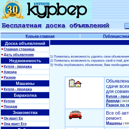
Курьер-главная
Публицистик
Доска объявлений
Главная страница
Дать объявление
1) Появилась возможность удалять свои объявления
Недвижимость
2) Появилась возможность скрывать свой е-mail, д
3) Чтобы опубликовать объявление, Вам необходим
Купля - продажа
Аренда
Разное
Объявлени
Машины
сдаче все
Купля - продажа
для совме
Барахолка
Купля - про
Аренда
Куплю
[ 3413
Разное по т
Продам
Знакомства
Все об авт
ремонт.
Он ищет Ее
Машины
Она ищет Его
[ 698