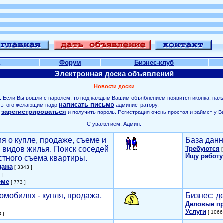
а
Форум
Бизнес-клуб
Электронная доска объявлений
Новости доски
. Если Вы вошли с паролем, то под каждым Вашим объяблением появится иконка, наж
написать письмо
ля этого желающим надо
администратору.
зарегистрироваться
о
и получить пароль. Регистрация очень простая и займет у В
С уважением, Админ.
я о купле, продаже, съеме и
База данн
х видов жилья. Поиск соседей
Требуются
[
Ищу работу
стного съема квартиры.
дажа
[ 3343 ]
 ]
еме
[ 773 ]
омобилях - купля, продажа,
Бизнес: д
Деловые п
Услуги
[ 1066
 ]