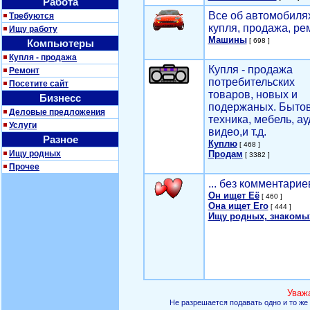
Работа
Все об автомобилях
Требуются
купля, продажа, ре
Ищу работу
Машины
[ 698 ]
Компьютеры
Купля - продажа
Купля - продажа
Ремонт
потребительских
Посетите сайт
товаров, новых и
Бизнесс
подержаных. Быто
Деловые предложения
техника, мебель, ау
Услуги
видео,и т.д.
Разное
Куплю
[ 468 ]
Ищу родных
Продам
[ 3382 ]
Прочее
... без комментарие
Он ищет Её
[ 460 ]
Она ищет Его
[ 444 ]
Ищу родных, знакомы
Уваж
Не разрешается подавать одно и то же