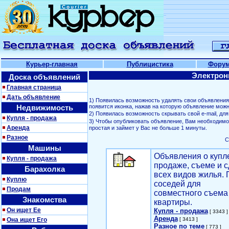
Курьер-главная
Публицистика
Фору
Электрон
Доска объявлений
Главная страница
Дать объявление
1) Появилась возможность удалять свои объявлени
Недвижимость
появится иконка, нажав на которую объявление можн
2) Появилась возможность скрывать свой е-mail, д
Купля - продажа
3) Чтобы опубликовать объявление, Вам необходим
Аренда
простая и займет у Вас не больше 1 минуты.
Разное
С
Машины
Объявления о купл
Купля - продажа
продаже, съеме и с
Барахолка
всех видов жилья. 
Куплю
соседей для
Продам
совместного съема
Знакомства
квартиры.
Он ищет Ее
Купля - продажа
[ 3343 ]
Аренда
Она ищет Его
[ 3413 ]
Разное по теме
[ 773 ]