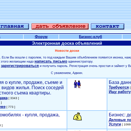
а
Форум
Бизнес-клуб
Электронная доска объявлений
Новости доски
. Если Вы вошли с паролем, то под каждым Вашим объяблением появится иконка, наж
написать письмо
ля этого желающим надо
администратору.
зарегистрироваться
о
и получить пароль. Регистрация очень простая и займет у В
С уважением, Админ.
я о купле, продаже, съеме и
База данн
х видов жилья. Поиск соседей
Требуются
[
Ищу работу
стного съема квартиры.
дажа
[ 3343 ]
 ]
еме
[ 773 ]
омобилях - купля, продажа,
Бизнес: д
Деловые п
Услуги
[ 1066
 ]