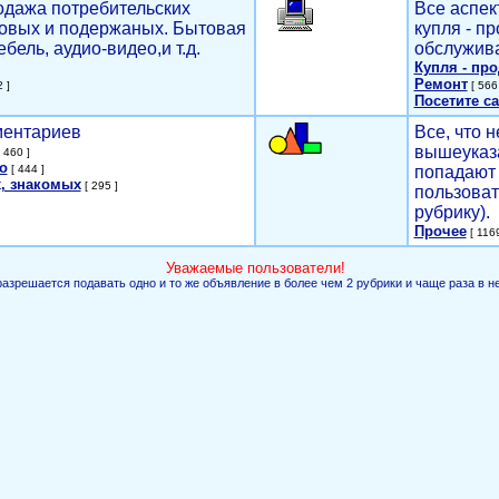
родажа потребительских
Все аспек
новых и подержаных. Бытовая
купля - п
ебель, аудио-видео,и т.д.
обслужива
Купля - пр
Ремонт
 ]
[ 566 
Посетите са
мментариев
Все, что н
вышеуказ
 460 ]
о
[ 444 ]
попадают 
, знакомых
[ 295 ]
пользоват
рубрику).
Прочее
[ 1169
Уважаемые пользователи!
разрешается подавать одно и то же объявление в более чем 2 рубрики и чаще раза в н