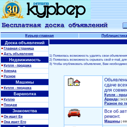
Курьер-главная
Публицистик
Доска объявлений
Главная страница
Дать объявление
1) Появилась возможность удалять свои объявления
Недвижимость
2) Появилась возможность скрывать свой е-mail, д
3) Чтобы опубликовать объявление, Вам необходим
Купля - продажа
Аренда
Разное
Объявлени
Машины
сдаче все
Купля - продажа
для совме
Барахолка
Купля - про
Аренда
Куплю
[ 3413
Разное по т
Продам
Знакомства
Все об авт
ремонт.
Он ищет Ее
Машины
Она ищет Его
[ 698