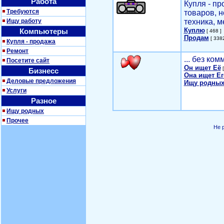
Работа
Купля - п
Требуются
товаров, 
Ищу работу
техника, м
Куплю
Компьютеры
[ 468 ]
Продам
[ 3382
Купля - продажа
Ремонт
... без ко
Посетите сайт
Он ищет Её
[
Бизнесс
Она ищет Ег
Деловые предложения
Ищу родных
Услуги
Разное
Ищу родных
Прочее
Не 