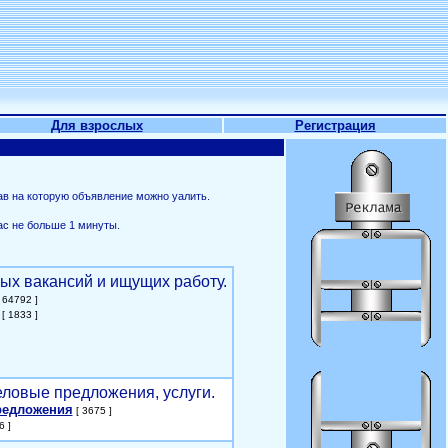
Для взрослых
Регистрация
ав на которую объявление можно уалить.
ас не больше 1 минуты.
ых вакансий и ищущих работу.
 64792 ]
[ 1833 ]
еловые предложения, услуги.
редложения
[ 3675 ]
6 ]