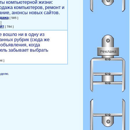
ты компьютерной жизни:
родажа компьютеров, ремонт и
ние, анонсы новых сайтов.
одажа
[ 585 ]
]
йт
[ 784 ]
е вошло ни в одну из
анных рубрик (сюда же
объявления, когда
ель забывает выбрать
4 ]
еделю.