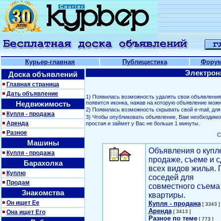
Курьер-главная
Публицистика
Фору
Электрон
Доска объявлений
Главная страница
Дать объявление
1) Появилась возможность удалять свои объявлени
Недвижимость
появится иконка, нажав на которую объявление можн
2) Появилась возможность скрывать свой е-mail, д
Купля - продажа
3) Чтобы опубликовать объявление, Вам необходим
Аренда
простая и займет у Вас не больше 1 минуты.
Разное
С
Машины
Объявления о купл
Купля - продажа
продаже, съеме и с
Барахолка
всех видов жилья. 
Куплю
соседей для
Продам
совместного съема
Знакомства
квартиры.
Он ищет Ее
Купля - продажа
[ 3343 ]
Аренда
Она ищет Его
[ 3413 ]
Разное по теме
[ 773 ]