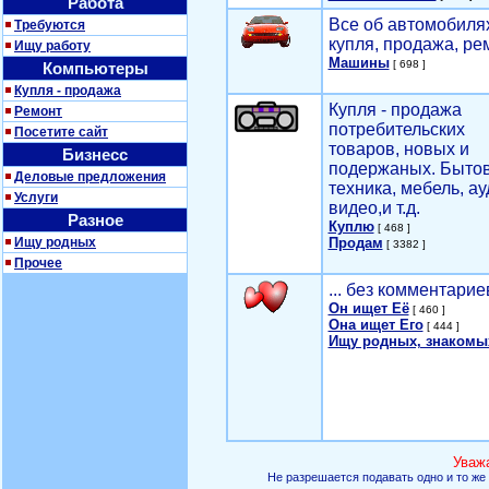
Работа
Все об автомобилях
Требуются
купля, продажа, ре
Ищу работу
Машины
[ 698 ]
Компьютеры
Купля - продажа
Купля - продажа
Ремонт
потребительских
Посетите сайт
товаров, новых и
Бизнесс
подержаных. Быто
Деловые предложения
техника, мебель, ау
Услуги
видео,и т.д.
Разное
Куплю
[ 468 ]
Ищу родных
Продам
[ 3382 ]
Прочее
... без комментарие
Он ищет Её
[ 460 ]
Она ищет Его
[ 444 ]
Ищу родных, знакомы
Уваж
Не разрешается подавать одно и то же