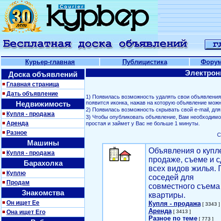
Курьер-главная
Публицистика
Фору
Электрон
Доска объявлений
Главная страница
Дать объявление
1) Появилась возможность удалять свои объявлени
Недвижимость
появится иконка, нажав на которую объявление можн
2) Появилась возможность скрывать свой е-mail, д
Купля - продажа
3) Чтобы опубликовать объявление, Вам необходим
Аренда
простая и займет у Вас не больше 1 минуты.
Разное
С
Машины
Объявления о купл
Купля - продажа
продаже, съеме и с
Барахолка
всех видов жилья. 
Куплю
соседей для
Продам
совместного съема
Знакомства
квартиры.
Он ищет Ее
Купля - продажа
[ 3343 ]
Аренда
Она ищет Его
[ 3413 ]
Разное по теме
[ 773 ]