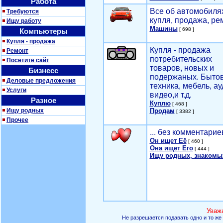
Работа
Все об автомобилях
Требуются
купля, продажа, ре
Ищу работу
Машины
[ 698 ]
Компьютеры
Купля - продажа
Купля - продажа
Ремонт
потребительских
Посетите сайт
товаров, новых и
Бизнесс
подержаных. Быто
Деловые предложения
техника, мебель, ау
Услуги
видео,и т.д.
Разное
Куплю
[ 468 ]
Ищу родных
Продам
[ 3382 ]
Прочее
... без комментарие
Он ищет Её
[ 460 ]
Она ищет Его
[ 444 ]
Ищу родных, знакомы
Уваж
Не разрешается подавать одно и то же