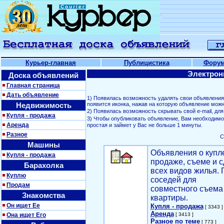
Курьер-главная
Публицистика
Фору
Электрон
Доска объявлений
Главная страница
Дать объявление
1) Появилась возможность удалять свои объявлени
Недвижимость
появится иконка, нажав на которую объявление можн
2) Появилась возможность скрывать свой е-mail, д
Купля - продажа
3) Чтобы опубликовать объявление, Вам необходим
Аренда
простая и займет у Вас не больше 1 минуты.
Разное
С
Машины
Объявления о купл
Купля - продажа
продаже, съеме и с
Барахолка
всех видов жилья. 
Куплю
соседей для
Продам
совместного съема
Знакомства
квартиры.
Он ищет Ее
Купля - продажа
[ 3343 ]
Аренда
Она ищет Его
[ 3413 ]
Разное по теме
[ 773 ]