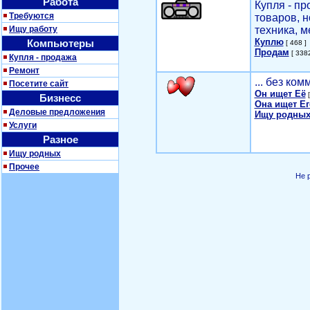
Работа
Купля - п
Требуются
товаров, 
Ищу работу
техника, м
Куплю
Компьютеры
[ 468 ]
Продам
[ 3382
Купля - продажа
Ремонт
... без ко
Посетите сайт
Он ищет Её
[
Бизнесс
Она ищет Ег
Деловые предложения
Ищу родных
Услуги
Разное
Ищу родных
Прочее
Не 