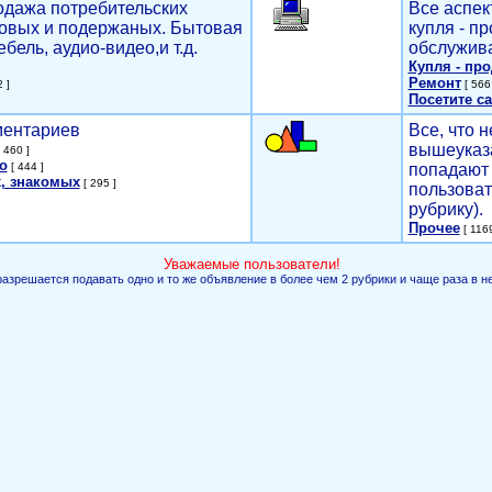
родажа потребительских
Все аспек
новых и подержаных. Бытовая
купля - п
ебель, аудио-видео,и т.д.
обслужива
Купля - пр
Ремонт
 ]
[ 566 
Посетите са
мментариев
Все, что н
вышеуказ
 460 ]
о
[ 444 ]
попадают 
, знакомых
[ 295 ]
пользоват
рубрику).
Прочее
[ 1169
Уважаемые пользователи!
разрешается подавать одно и то же объявление в более чем 2 рубрики и чаще раза в н