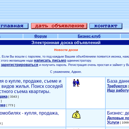
а
Форум
Бизнес-клуб
Электронная доска объявлений
Новости доски
. Если Вы вошли с паролем, то под каждым Вашим объяблением появится иконка, наж
написать письмо
ля этого желающим надо
администратору.
зарегистрироваться
о
и получить пароль. Регистрация очень простая и займет у В
С уважением, Админ.
я о купле, продаже, съеме и
База данн
х видов жилья. Поиск соседей
Требуются
[
Ищу работу
стного съема квартиры.
дажа
[ 3343 ]
 ]
еме
[ 773 ]
омобилях - купля, продажа,
Бизнес: д
Деловые п
Услуги
[ 1066
 ]