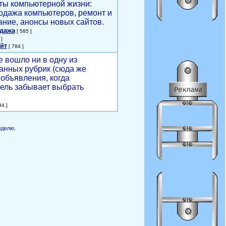
ты компьютерной жизни:
родажа компьютеров, ремонт и
ние, анонсы новых сайтов.
одажа
[ 585 ]
]
йт
[ 784 ]
е вошло ни в одну из
анных рубрик (сюда же
объявления, когда
ель забывает выбрать
4 ]
еделю.