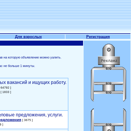
Для взрослых
Регистрация
ав на которую объявление можно уалить.
ас не больше 1 минуты.
ых вакансий и ищущих работу.
 64792 ]
[ 1833 ]
еловые предложения, услуги.
редложения
[ 3675 ]
6 ]