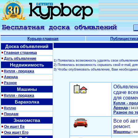
Курьер-главная
Публицистик
Доска объявлений
Главная страница
Дать объявление
1) Появилась возможность удалять свои объявления
Недвижимость
2) Появилась возможность скрывать свой е-mail, д
3) Чтобы опубликовать объявление, Вам необходим
Купля - продажа
Аренда
Разное
Объявлени
Машины
сдаче все
Купля - продажа
для совме
Барахолка
Купля - про
Аренда
Куплю
[ 3413
Разное по т
Продам
Знакомства
Все об авт
ремонт.
Он ищет Ее
Машины
Она ищет Его
[ 698