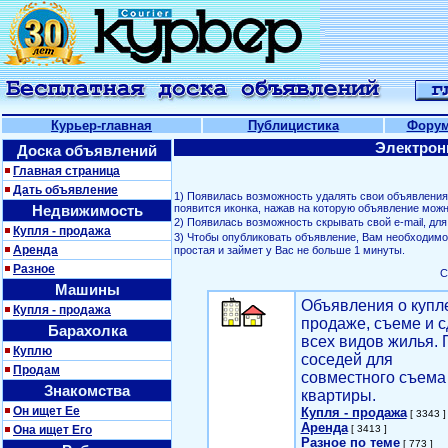
Курьер-главная
Публицистика
Фору
Электрон
Доска объявлений
Главная страница
Дать объявление
1) Появилась возможность удалять свои объявлени
Недвижимость
появится иконка, нажав на которую объявление можн
2) Появилась возможность скрывать свой е-mail, д
Купля - продажа
3) Чтобы опубликовать объявление, Вам необходим
Аренда
простая и займет у Вас не больше 1 минуты.
Разное
С
Машины
Объявления о купл
Купля - продажа
продаже, съеме и с
Барахолка
всех видов жилья. 
Куплю
соседей для
Продам
совместного съема
Знакомства
квартиры.
Он ищет Ее
Купля - продажа
[ 3343 ]
Аренда
Она ищет Его
[ 3413 ]
Разное по теме
[ 773 ]