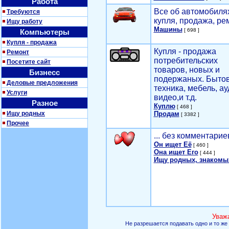
Работа
Все об автомобилях
Требуются
купля, продажа, ре
Ищу работу
Машины
[ 698 ]
Компьютеры
Купля - продажа
Купля - продажа
Ремонт
потребительских
Посетите сайт
товаров, новых и
Бизнесс
подержаных. Быто
Деловые предложения
техника, мебель, ау
Услуги
видео,и т.д.
Разное
Куплю
[ 468 ]
Ищу родных
Продам
[ 3382 ]
Прочее
... без комментарие
Он ищет Её
[ 460 ]
Она ищет Его
[ 444 ]
Ищу родных, знакомы
Уваж
Не разрешается подавать одно и то же