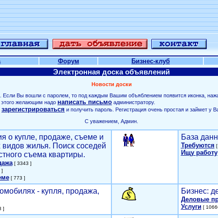
а
Форум
Бизнес-клуб
Электронная доска объявлений
Новости доски
. Если Вы вошли с паролем, то под каждым Вашим объяблением появится иконка, наж
написать письмо
ля этого желающим надо
администратору.
зарегистрироваться
о
и получить пароль. Регистрация очень простая и займет у В
С уважением, Админ.
я о купле, продаже, съеме и
База данн
х видов жилья. Поиск соседей
Требуются
[
Ищу работу
стного съема квартиры.
дажа
[ 3343 ]
 ]
еме
[ 773 ]
омобилях - купля, продажа,
Бизнес: д
Деловые п
Услуги
[ 1066
 ]