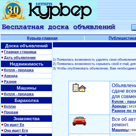
Курьер-главная
Публицистик
Доска объявлений
Главная страница
Дать объявление
1) Появилась возможность удалять свои объявления
Недвижимость
2) Появилась возможность скрывать свой е-mail, д
3) Чтобы опубликовать объявление, Вам необходим
Купля - продажа
Аренда
Разное
Объявлени
Машины
сдаче все
Купля - продажа
для совме
Барахолка
Купля - про
Аренда
Куплю
[ 3413
Разное по т
Продам
Знакомства
Все об авт
ремонт.
Он ищет Ее
Машины
Она ищет Его
[ 698