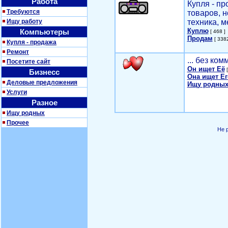
Работа
Купля - п
Требуются
товаров, 
Ищу работу
техника, м
Куплю
Компьютеры
[ 468 ]
Продам
[ 3382
Купля - продажа
Ремонт
... без ко
Посетите сайт
Он ищет Её
[
Бизнесс
Она ищет Ег
Деловые предложения
Ищу родных
Услуги
Разное
Ищу родных
Прочее
Не 