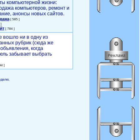
ты компьютерной жизни:
родажа компьютеров, ремонт и
ние, анонсы новых сайтов.
одажа
[ 585 ]
]
йт
[ 784 ]
е вошло ни в одну из
анных рубрик (сюда же
объявления, когда
ель забывает выбрать
4 ]
еделю.