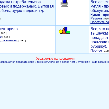
родажа потребительских
Все аспек
новых и подержаных. Бытовая
купля - п
ебель, аудио-видео,и т.д.
обслужива
Купля - пр
Ремонт
 ]
[ 566 
Посетите са
мментариев
Все, что н
вышеуказ
 460 ]
о
[ 444 ]
попадают 
, знакомых
[ 295 ]
пользоват
рубрику).
Прочее
[ 1169
Уважаемые пользователи!
разрешается подавать одно и то же объявление в более чем 2 рубрики и чаще раза в н