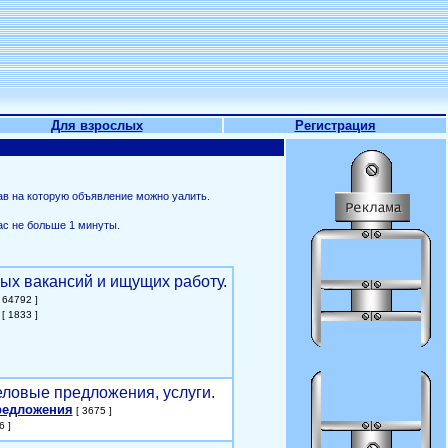
Для взрослых
Регистрация
ав на которую объявление можно уалить.
ас не больше 1 минуты.
ых вакансий и ищущих работу.
 64792 ]
[ 1833 ]
еловые предложения, услуги.
редложения
[ 3675 ]
6 ]