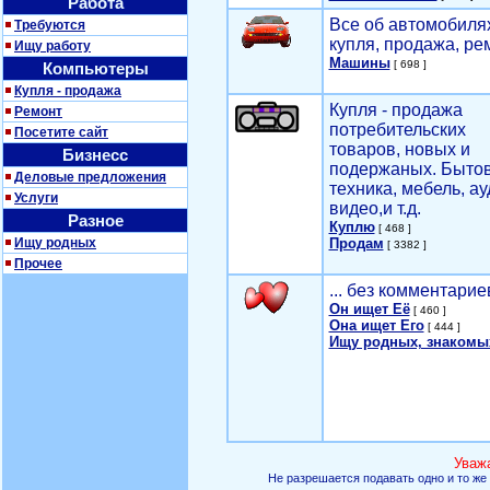
Работа
Все об автомобилях
Требуются
купля, продажа, ре
Ищу работу
Машины
[ 698 ]
Компьютеры
Купля - продажа
Купля - продажа
Ремонт
потребительских
Посетите сайт
товаров, новых и
Бизнесс
подержаных. Быто
Деловые предложения
техника, мебель, ау
Услуги
видео,и т.д.
Разное
Куплю
[ 468 ]
Ищу родных
Продам
[ 3382 ]
Прочее
... без комментарие
Он ищет Её
[ 460 ]
Она ищет Его
[ 444 ]
Ищу родных, знакомы
Уваж
Не разрешается подавать одно и то же