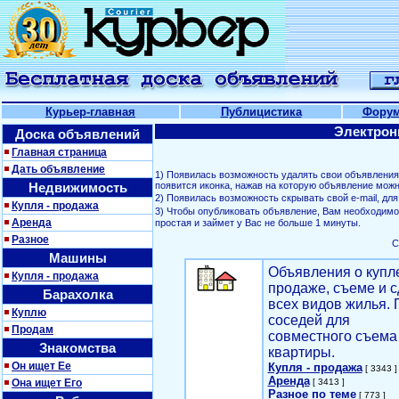
Курьер-главная
Публицистика
Фору
Электрон
Доска объявлений
Главная страница
Дать объявление
1) Появилась возможность удалять свои объявлени
Недвижимость
появится иконка, нажав на которую объявление можн
2) Появилась возможность скрывать свой е-mail, д
Купля - продажа
3) Чтобы опубликовать объявление, Вам необходим
Аренда
простая и займет у Вас не больше 1 минуты.
Разное
С
Машины
Объявления о купл
Купля - продажа
продаже, съеме и с
Барахолка
всех видов жилья. 
Куплю
соседей для
Продам
совместного съема
Знакомства
квартиры.
Он ищет Ее
Купля - продажа
[ 3343 ]
Аренда
Она ищет Его
[ 3413 ]
Разное по теме
[ 773 ]