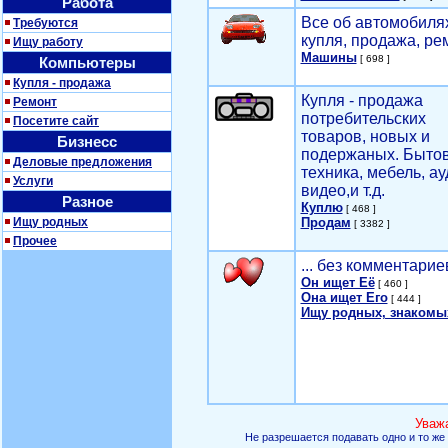
Работа
Все об автомобилях
Требуются
купля, продажа, ре
Ищу работу
Машины
[ 698 ]
Компьютеры
Купля - продажа
Купля - продажа
Ремонт
потребительских
Посетите сайт
товаров, новых и
Бизнесс
подержаных. Быто
Деловые предложения
техника, мебель, ау
Услуги
видео,и т.д.
Разное
Куплю
[ 468 ]
Ищу родных
Продам
[ 3382 ]
Прочее
... без комментарие
Он ищет Её
[ 460 ]
Она ищет Его
[ 444 ]
Ищу родных, знакомы
Уваж
Не разрешается подавать одно и то же