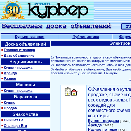
Курьер-главная
Публицистика
Фору
Электрон
Доска объявлений
Главная страница
Дать объявление
1) Появилась возможность удалять свои объявлени
Недвижимость
появится иконка, нажав на которую объявление можн
2) Появилась возможность скрывать свой е-mail, д
Купля - продажа
3) Чтобы опубликовать объявление, Вам необходим
Аренда
простая и займет у Вас не больше 1 минуты.
Разное
С
Машины
Объявления о купл
Купля - продажа
продаже, съеме и с
Барахолка
всех видов жилья. 
Куплю
соседей для
Продам
совместного съема
Знакомства
квартиры.
Он ищет Ее
Купля - продажа
[ 3343 ]
Аренда
Она ищет Его
[ 3413 ]
Разное по теме
[ 773 ]