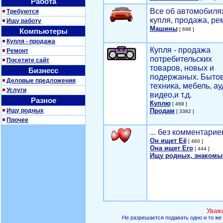
Работа
Все об автомобилях
Требуются
купля, продажа, ре
Ищу работу
Машины
[ 698 ]
Компьютеры
Купля - продажа
Купля - продажа
Ремонт
потребительских
Посетите сайт
товаров, новых и
Бизнесс
подержаных. Быто
Деловые предложения
техника, мебель, ау
Услуги
видео,и т.д.
Разное
Куплю
[ 468 ]
Ищу родных
Продам
[ 3382 ]
Прочее
... без комментарие
Он ищет Её
[ 460 ]
Она ищет Его
[ 444 ]
Ищу родных, знакомы
Уваж
Не разрешается подавать одно и то же