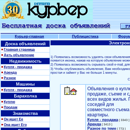
Курьер-главная
Публицистика
Фору
Электрон
Доска объявлений
Главная страница
Дать объявление
1) Появилась возможность удалять свои объявлени
Недвижимость
появится иконка, нажав на которую объявление можн
2) Появилась возможность скрывать свой е-mail, д
Купля - продажа
3) Чтобы опубликовать объявление, Вам необходим
Аренда
простая и займет у Вас не больше 1 минуты.
Разное
С
Машины
Объявления о купл
Купля - продажа
продаже, съеме и с
Барахолка
всех видов жилья. 
Куплю
соседей для
Продам
совместного съема
Знакомства
квартиры.
Он ищет Ее
Купля - продажа
[ 3343 ]
Аренда
Она ищет Его
[ 3413 ]
Разное по теме
[ 773 ]