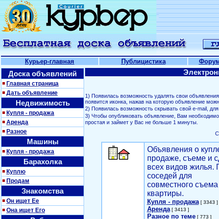
Курьер-главная
Публицистика
Фору
Электрон
Доска объявлений
Главная страница
Дать объявление
1) Появилась возможность удалять свои объявлени
Недвижимость
появится иконка, нажав на которую объявление можн
2) Появилась возможность скрывать свой е-mail, д
Купля - продажа
3) Чтобы опубликовать объявление, Вам необходим
Аренда
простая и займет у Вас не больше 1 минуты.
Разное
С
Машины
Объявления о купл
Купля - продажа
продаже, съеме и с
Барахолка
всех видов жилья. 
Куплю
соседей для
Продам
совместного съема
Знакомства
квартиры.
Он ищет Ее
Купля - продажа
[ 3343 ]
Аренда
Она ищет Его
[ 3413 ]
Разное по теме
[ 773 ]