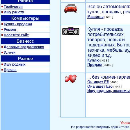
Работа
Все об автомобилях
Требуются
купля, продажа, ре
Ищу работу
Машины
[ 698 ]
Компьютеры
Купля - продажа
Купля - продажа
Ремонт
потребительских
Посетите сайт
товаров, новых и
Бизнесс
подержаных. Быто
Деловые предложения
техника, мебель, ау
Услуги
видео,и т.д.
Разное
Куплю
[ 468 ]
Ищу родных
Продам
[ 3382 ]
Прочее
... без комментарие
Он ищет Её
[ 460 ]
Она ищет Его
[ 444 ]
Ищу родных, знакомы
Уваж
Не разрешается подавать одно и то же