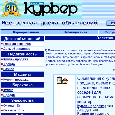
Курьер-главная
Публицистика
Фору
Электрон
Доска объявлений
Главная страница
Дать объявление
1) Появилась возможность удалять свои объявлени
Недвижимость
появится иконка, нажав на которую объявление можн
2) Появилась возможность скрывать свой е-mail, д
Купля - продажа
3) Чтобы опубликовать объявление, Вам необходим
Аренда
простая и займет у Вас не больше 1 минуты.
Разное
С
Машины
Объявления о купл
Купля - продажа
продаже, съеме и с
Барахолка
всех видов жилья. 
Куплю
соседей для
Продам
совместного съема
Знакомства
квартиры.
Он ищет Ее
Купля - продажа
[ 3343 ]
Аренда
Она ищет Его
[ 3413 ]
Разное по теме
[ 773 ]