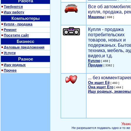
Работа
Все об автомобилях
Требуются
купля, продажа, ре
Ищу работу
Машины
[ 698 ]
Компьютеры
Купля - продажа
Купля - продажа
Ремонт
потребительских
Посетите сайт
товаров, новых и
Бизнесс
подержаных. Быто
Деловые предложения
техника, мебель, ау
Услуги
видео,и т.д.
Разное
Куплю
[ 468 ]
Ищу родных
Продам
[ 3382 ]
Прочее
... без комментарие
Он ищет Её
[ 460 ]
Она ищет Его
[ 444 ]
Ищу родных, знакомы
Уваж
Не разрешается подавать одно и то же