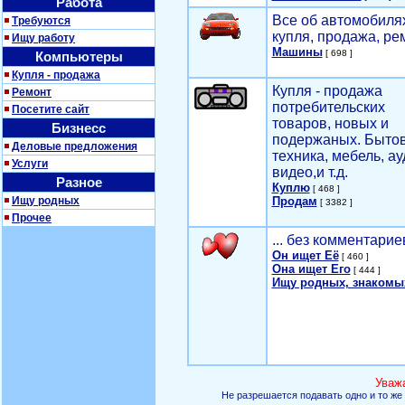
Работа
Все об автомобилях
Требуются
купля, продажа, ре
Ищу работу
Машины
[ 698 ]
Компьютеры
Купля - продажа
Купля - продажа
Ремонт
потребительских
Посетите сайт
товаров, новых и
Бизнесс
подержаных. Быто
Деловые предложения
техника, мебель, ау
Услуги
видео,и т.д.
Разное
Куплю
[ 468 ]
Ищу родных
Продам
[ 3382 ]
Прочее
... без комментарие
Он ищет Её
[ 460 ]
Она ищет Его
[ 444 ]
Ищу родных, знакомы
Уваж
Не разрешается подавать одно и то же