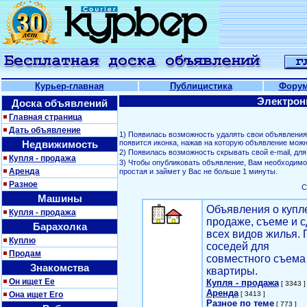
Курьер-главная
Публицистика
Фору
Электрон
Доска объявлений
Главная страница
Дать объявление
1) Появилась возможность удалять свои объявлени
Недвижимость
появится иконка, нажав на которую объявление можн
2) Появилась возможность скрывать свой е-mail, д
Купля - продажа
3) Чтобы опубликовать объявление, Вам необходим
Аренда
простая и займет у Вас не больше 1 минуты.
Разное
С
Машины
Объявления о купл
Купля - продажа
продаже, съеме и с
Барахолка
всех видов жилья. 
Куплю
соседей для
Продам
совместного съема
Знакомства
квартиры.
Он ищет Ее
Купля - продажа
[ 3343 ]
Аренда
Она ищет Его
[ 3413 ]
Разное по теме
[ 773 ]