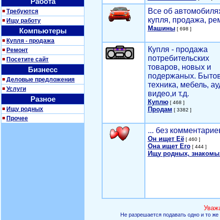
Работа
Все об автомобилях
Требуются
купля, продажа, ре
Ищу работу
Машины
[ 698 ]
Компьютеры
Купля - продажа
Купля - продажа
Ремонт
потребительских
Посетите сайт
товаров, новых и
Бизнесс
подержаных. Быто
Деловые предложения
техника, мебель, ау
Услуги
видео,и т.д.
Разное
Куплю
[ 468 ]
Ищу родных
Продам
[ 3382 ]
Прочее
... без комментарие
Он ищет Её
[ 460 ]
Она ищет Его
[ 444 ]
Ищу родных, знакомы
Уваж
Не разрешается подавать одно и то же