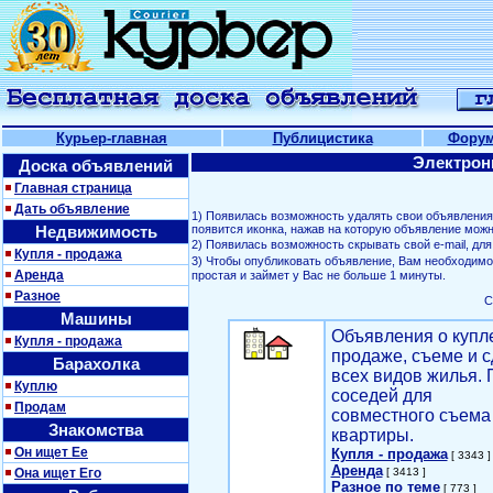
Курьер-главная
Публицистика
Фору
Электрон
Доска объявлений
Главная страница
Дать объявление
1) Появилась возможность удалять свои объявлени
Недвижимость
появится иконка, нажав на которую объявление можн
2) Появилась возможность скрывать свой е-mail, д
Купля - продажа
3) Чтобы опубликовать объявление, Вам необходим
Аренда
простая и займет у Вас не больше 1 минуты.
Разное
С
Машины
Объявления о купл
Купля - продажа
продаже, съеме и с
Барахолка
всех видов жилья. 
Куплю
соседей для
Продам
совместного съема
Знакомства
квартиры.
Он ищет Ее
Купля - продажа
[ 3343 ]
Аренда
Она ищет Его
[ 3413 ]
Разное по теме
[ 773 ]