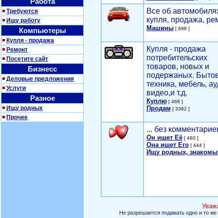
Работа
Все об автомобилях
Требуются
купля, продажа, ре
Ищу работу
Машины
[ 698 ]
Компьютеры
Купля - продажа
Купля - продажа
Ремонт
потребительских
Посетите сайт
товаров, новых и
Бизнесс
подержаных. Быто
Деловые предложения
техника, мебель, ау
Услуги
видео,и т.д.
Разное
Куплю
[ 468 ]
Ищу родных
Продам
[ 3382 ]
Прочее
... без комментарие
Он ищет Её
[ 460 ]
Она ищет Его
[ 444 ]
Ищу родных, знакомы
Уваж
Не разрешается подавать одно и то же