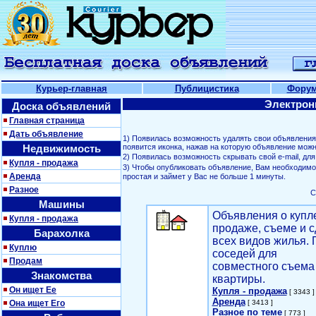
Курьер-главная
Публицистика
Фору
Электрон
Доска объявлений
Главная страница
Дать объявление
1) Появилась возможность удалять свои объявлени
Недвижимость
появится иконка, нажав на которую объявление можн
2) Появилась возможность скрывать свой е-mail, д
Купля - продажа
3) Чтобы опубликовать объявление, Вам необходим
Аренда
простая и займет у Вас не больше 1 минуты.
Разное
С
Машины
Объявления о купл
Купля - продажа
продаже, съеме и с
Барахолка
всех видов жилья. 
Куплю
соседей для
Продам
совместного съема
Знакомства
квартиры.
Он ищет Ее
Купля - продажа
[ 3343 ]
Аренда
Она ищет Его
[ 3413 ]
Разное по теме
[ 773 ]