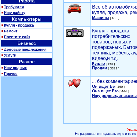
Работа
Все об автомобилях
Требуются
купля, продажа, ре
Ищу работу
Машины
[ 698 ]
Компьютеры
Купля - продажа
Купля - продажа
Ремонт
потребительских
Посетите сайт
товаров, новых и
Бизнесс
подержаных. Быто
Деловые предложения
техника, мебель, ау
Услуги
видео,и т.д.
Разное
Куплю
[ 468 ]
Ищу родных
Продам
[ 3382 ]
Прочее
... без комментарие
Он ищет Её
[ 460 ]
Она ищет Его
[ 444 ]
Ищу родных, знакомы
Уваж
Не разрешается подавать одно и то же