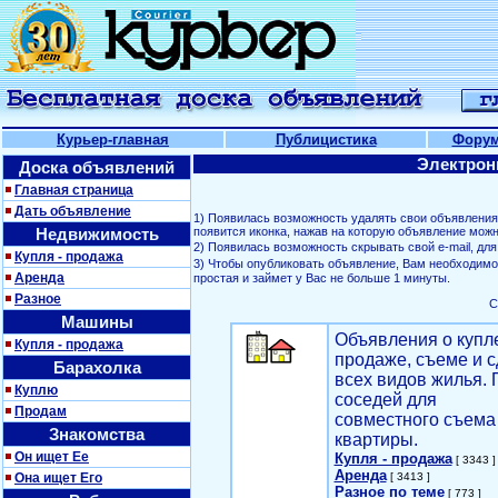
Курьер-главная
Публицистика
Фору
Электрон
Доска объявлений
Главная страница
Дать объявление
1) Появилась возможность удалять свои объявлени
Недвижимость
появится иконка, нажав на которую объявление можн
2) Появилась возможность скрывать свой е-mail, д
Купля - продажа
3) Чтобы опубликовать объявление, Вам необходим
Аренда
простая и займет у Вас не больше 1 минуты.
Разное
С
Машины
Объявления о купл
Купля - продажа
продаже, съеме и с
Барахолка
всех видов жилья. 
Куплю
соседей для
Продам
совместного съема
Знакомства
квартиры.
Он ищет Ее
Купля - продажа
[ 3343 ]
Аренда
Она ищет Его
[ 3413 ]
Разное по теме
[ 773 ]