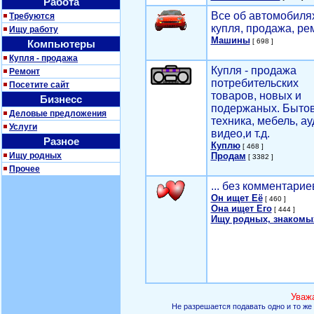
Работа
Все об автомобилях
Требуются
купля, продажа, ре
Ищу работу
Машины
[ 698 ]
Компьютеры
Купля - продажа
Купля - продажа
Ремонт
потребительских
Посетите сайт
товаров, новых и
Бизнесс
подержаных. Быто
Деловые предложения
техника, мебель, ау
Услуги
видео,и т.д.
Разное
Куплю
[ 468 ]
Ищу родных
Продам
[ 3382 ]
Прочее
... без комментарие
Он ищет Её
[ 460 ]
Она ищет Его
[ 444 ]
Ищу родных, знакомы
Уваж
Не разрешается подавать одно и то же