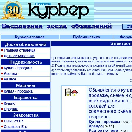
Курьер-главная
Публицистика
Фору
Электрон
Доска объявлений
Главная страница
Дать объявление
1) Появилась возможность удалять свои объявлени
Недвижимость
появится иконка, нажав на которую объявление можн
2) Появилась возможность скрывать свой е-mail, д
Купля - продажа
3) Чтобы опубликовать объявление, Вам необходим
Аренда
простая и займет у Вас не больше 1 минуты.
Разное
С
Машины
Объявления о купл
Купля - продажа
продаже, съеме и с
Барахолка
всех видов жилья. 
Куплю
соседей для
Продам
совместного съема
Знакомства
квартиры.
Он ищет Ее
Купля - продажа
[ 3343 ]
Аренда
Она ищет Его
[ 3413 ]
Разное по теме
[ 773 ]