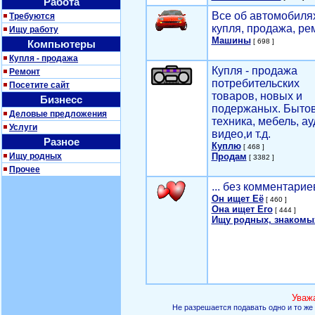
Работа
Все об автомобилях
Требуются
купля, продажа, ре
Ищу работу
Машины
[ 698 ]
Компьютеры
Купля - продажа
Купля - продажа
Ремонт
потребительских
Посетите сайт
товаров, новых и
Бизнесс
подержаных. Быто
Деловые предложения
техника, мебель, ау
Услуги
видео,и т.д.
Разное
Куплю
[ 468 ]
Ищу родных
Продам
[ 3382 ]
Прочее
... без комментарие
Он ищет Её
[ 460 ]
Она ищет Его
[ 444 ]
Ищу родных, знакомы
Уваж
Не разрешается подавать одно и то же