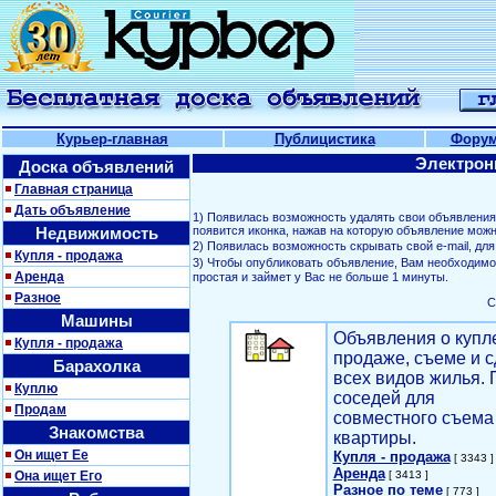
Курьер-главная
Публицистика
Фору
Электрон
Доска объявлений
Главная страница
Дать объявление
1) Появилась возможность удалять свои объявлени
Недвижимость
появится иконка, нажав на которую объявление можн
2) Появилась возможность скрывать свой е-mail, д
Купля - продажа
3) Чтобы опубликовать объявление, Вам необходим
Аренда
простая и займет у Вас не больше 1 минуты.
Разное
С
Машины
Объявления о купл
Купля - продажа
продаже, съеме и с
Барахолка
всех видов жилья. 
Куплю
соседей для
Продам
совместного съема
Знакомства
квартиры.
Он ищет Ее
Купля - продажа
[ 3343 ]
Аренда
Она ищет Его
[ 3413 ]
Разное по теме
[ 773 ]