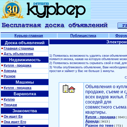
Курьер-главная
Публицистика
Фору
Электрон
Доска объявлений
Главная страница
Дать объявление
1) Появилась возможность удалять свои объявлени
Недвижимость
появится иконка, нажав на которую объявление можн
2) Появилась возможность скрывать свой е-mail, д
Купля - продажа
3) Чтобы опубликовать объявление, Вам необходим
Аренда
простая и займет у Вас не больше 1 минуты.
Разное
С
Машины
Объявления о купл
Купля - продажа
продаже, съеме и с
Барахолка
всех видов жилья. 
Куплю
соседей для
Продам
совместного съема
Знакомства
квартиры.
Он ищет Ее
Купля - продажа
[ 3343 ]
Аренда
Она ищет Его
[ 3413 ]
Разное по теме
[ 773 ]