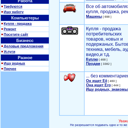
Работа
Все об автомобилях
Требуются
купля, продажа, ре
Ищу работу
Машины
[ 698 ]
Компьютеры
Купля - продажа
Купля - продажа
Ремонт
потребительских
Посетите сайт
товаров, новых и
Бизнесс
подержаных. Быто
Деловые предложения
техника, мебель, ау
Услуги
видео,и т.д.
Разное
Куплю
[ 468 ]
Ищу родных
Продам
[ 3382 ]
Прочее
... без комментарие
Он ищет Её
[ 460 ]
Она ищет Его
[ 444 ]
Ищу родных, знакомы
Уваж
Не разрешается подавать одно и то же