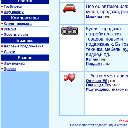
Работа
Все об автомобилях
Требуются
купля, продажа, ре
Ищу работу
Машины
[ 698 ]
Компьютеры
Купля - продажа
Купля - продажа
Ремонт
потребительских
Посетите сайт
товаров, новых и
Бизнесс
подержаных. Быто
Деловые предложения
техника, мебель, ау
Услуги
видео,и т.д.
Разное
Куплю
[ 468 ]
Ищу родных
Продам
[ 3382 ]
Прочее
... без комментарие
Он ищет Её
[ 460 ]
Она ищет Его
[ 444 ]
Ищу родных, знакомы
Уваж
Не разрешается подавать одно и то же