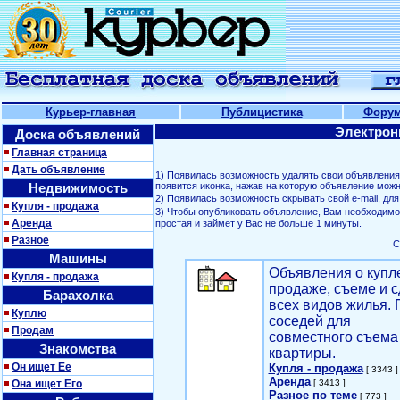
Курьер-главная
Публицистика
Фору
Электрон
Доска объявлений
Главная страница
Дать объявление
1) Появилась возможность удалять свои объявлени
Недвижимость
появится иконка, нажав на которую объявление можн
2) Появилась возможность скрывать свой е-mail, д
Купля - продажа
3) Чтобы опубликовать объявление, Вам необходим
Аренда
простая и займет у Вас не больше 1 минуты.
Разное
С
Машины
Объявления о купл
Купля - продажа
продаже, съеме и с
Барахолка
всех видов жилья. 
Куплю
соседей для
Продам
совместного съема
Знакомства
квартиры.
Он ищет Ее
Купля - продажа
[ 3343 ]
Аренда
Она ищет Его
[ 3413 ]
Разное по теме
[ 773 ]