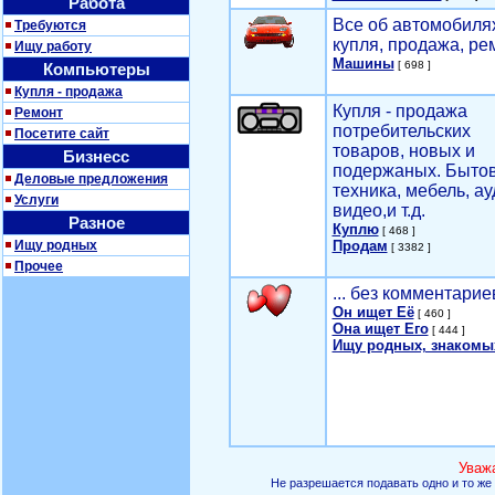
Работа
Все об автомобилях
Требуются
купля, продажа, ре
Ищу работу
Машины
[ 698 ]
Компьютеры
Купля - продажа
Купля - продажа
Ремонт
потребительских
Посетите сайт
товаров, новых и
Бизнесс
подержаных. Быто
Деловые предложения
техника, мебель, ау
Услуги
видео,и т.д.
Разное
Куплю
[ 468 ]
Ищу родных
Продам
[ 3382 ]
Прочее
... без комментарие
Он ищет Её
[ 460 ]
Она ищет Его
[ 444 ]
Ищу родных, знакомы
Уваж
Не разрешается подавать одно и то же