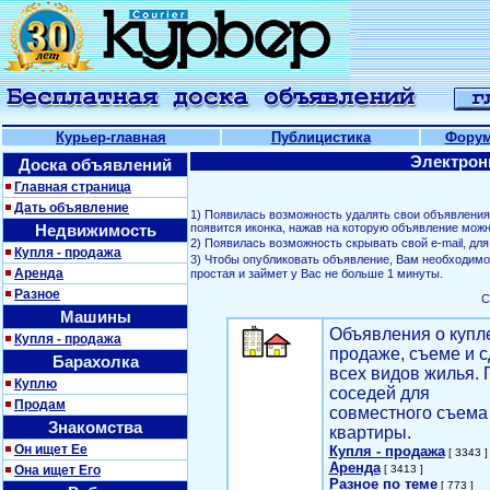
Курьер-главная
Публицистика
Фору
Электрон
Доска объявлений
Главная страница
Дать объявление
1) Появилась возможность удалять свои объявлени
Недвижимость
появится иконка, нажав на которую объявление можн
2) Появилась возможность скрывать свой е-mail, д
Купля - продажа
3) Чтобы опубликовать объявление, Вам необходим
Аренда
простая и займет у Вас не больше 1 минуты.
Разное
С
Машины
Объявления о купл
Купля - продажа
продаже, съеме и с
Барахолка
всех видов жилья. 
Куплю
соседей для
Продам
совместного съема
Знакомства
квартиры.
Он ищет Ее
Купля - продажа
[ 3343 ]
Аренда
Она ищет Его
[ 3413 ]
Разное по теме
[ 773 ]