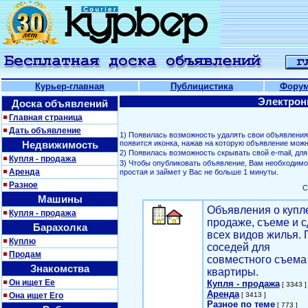
Курьер-главная
Публицистика
Фору
Электрон
Доска объявлений
Главная страница
Дать объявление
1) Появилась возможность удалять свои объявлени
Недвижимость
появится иконка, нажав на которую объявление можн
2) Появилась возможность скрывать свой е-mail, д
Купля - продажа
3) Чтобы опубликовать объявление, Вам необходим
Аренда
простая и займет у Вас не больше 1 минуты.
Разное
С
Машины
Объявления о купл
Купля - продажа
продаже, съеме и с
Барахолка
всех видов жилья. 
Куплю
соседей для
Продам
совместного съема
Знакомства
квартиры.
Он ищет Ее
Купля - продажа
[ 3343 ]
Аренда
Она ищет Его
[ 3413 ]
Разное по теме
[ 773 ]