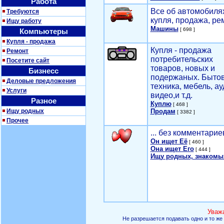
Работа
Все об автомобилях
Требуются
купля, продажа, ре
Ищу работу
Машины
[ 698 ]
Компьютеры
Купля - продажа
Купля - продажа
Ремонт
потребительских
Посетите сайт
товаров, новых и
Бизнесс
подержаных. Быто
Деловые предложения
техника, мебель, ау
Услуги
видео,и т.д.
Разное
Куплю
[ 468 ]
Ищу родных
Продам
[ 3382 ]
Прочее
... без комментарие
Он ищет Её
[ 460 ]
Она ищет Его
[ 444 ]
Ищу родных, знакомы
Уваж
Не разрешается подавать одно и то же