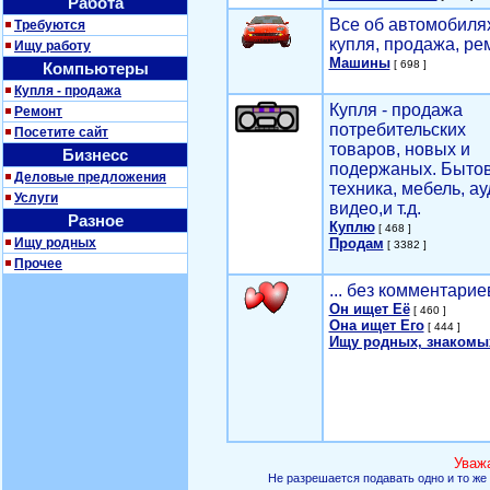
Работа
Все об автомобилях
Требуются
купля, продажа, ре
Ищу работу
Машины
[ 698 ]
Компьютеры
Купля - продажа
Купля - продажа
Ремонт
потребительских
Посетите сайт
товаров, новых и
Бизнесс
подержаных. Быто
Деловые предложения
техника, мебель, ау
Услуги
видео,и т.д.
Разное
Куплю
[ 468 ]
Ищу родных
Продам
[ 3382 ]
Прочее
... без комментарие
Он ищет Её
[ 460 ]
Она ищет Его
[ 444 ]
Ищу родных, знакомы
Уваж
Не разрешается подавать одно и то же