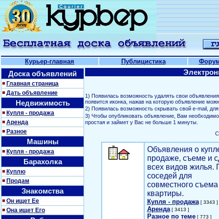
Курьер-главная
Публицистика
Фору
Электрон
Доска объявлений
Главная страница
Дать объявление
1) Появилась возможность удалять свои объявлени
Недвижимость
появится иконка, нажав на которую объявление можн
2) Появилась возможность скрывать свой е-mail, д
Купля - продажа
3) Чтобы опубликовать объявление, Вам необходим
Аренда
простая и займет у Вас не больше 1 минуты.
Разное
С
Машины
Объявления о купл
Купля - продажа
продаже, съеме и с
Барахолка
всех видов жилья. 
Куплю
соседей для
Продам
совместного съема
Знакомства
квартиры.
Он ищет Ее
Купля - продажа
[ 3343 ]
Аренда
Она ищет Его
[ 3413 ]
Разное по теме
[ 773 ]