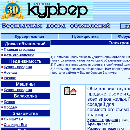
Курьер-главная
Публицистика
Фору
Электрон
Доска объявлений
Главная страница
Дать объявление
1) Появилась возможность удалять свои объявлени
Недвижимость
появится иконка, нажав на которую объявление можн
2) Появилась возможность скрывать свой е-mail, д
Купля - продажа
3) Чтобы опубликовать объявление, Вам необходим
Аренда
простая и займет у Вас не больше 1 минуты.
Разное
С
Машины
Объявления о купл
Купля - продажа
продаже, съеме и с
Барахолка
всех видов жилья. 
Куплю
соседей для
Продам
совместного съема
Знакомства
квартиры.
Он ищет Ее
Купля - продажа
[ 3343 ]
Аренда
Она ищет Его
[ 3413 ]
Разное по теме
[ 773 ]