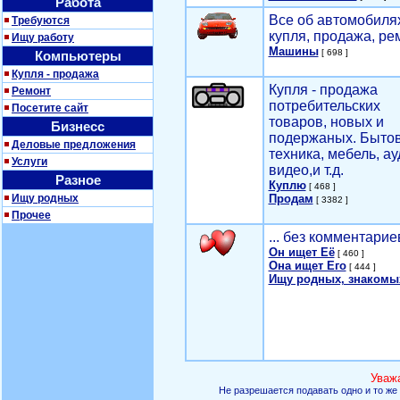
Работа
Все об автомобилях
Требуются
купля, продажа, ре
Ищу работу
Машины
[ 698 ]
Компьютеры
Купля - продажа
Купля - продажа
Ремонт
потребительских
Посетите сайт
товаров, новых и
Бизнесс
подержаных. Быто
Деловые предложения
техника, мебель, ау
Услуги
видео,и т.д.
Разное
Куплю
[ 468 ]
Ищу родных
Продам
[ 3382 ]
Прочее
... без комментарие
Он ищет Её
[ 460 ]
Она ищет Его
[ 444 ]
Ищу родных, знакомы
Уваж
Не разрешается подавать одно и то же