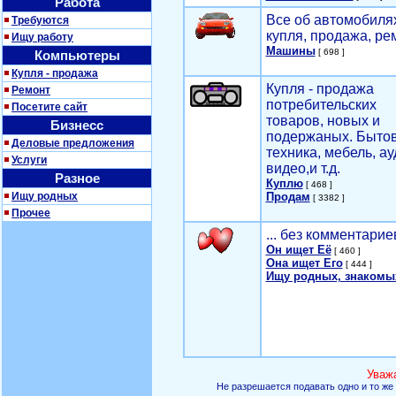
Работа
Все об автомобилях
Требуются
купля, продажа, ре
Ищу работу
Машины
[ 698 ]
Компьютеры
Купля - продажа
Купля - продажа
Ремонт
потребительских
Посетите сайт
товаров, новых и
Бизнесс
подержаных. Быто
Деловые предложения
техника, мебель, ау
Услуги
видео,и т.д.
Разное
Куплю
[ 468 ]
Ищу родных
Продам
[ 3382 ]
Прочее
... без комментарие
Он ищет Её
[ 460 ]
Она ищет Его
[ 444 ]
Ищу родных, знакомы
Уваж
Не разрешается подавать одно и то же