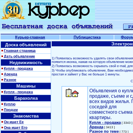
Курьер-главная
Публицистика
Фору
Электрон
Доска объявлений
Главная страница
Дать объявление
1) Появилась возможность удалять свои объявлени
Недвижимость
появится иконка, нажав на которую объявление можн
2) Появилась возможность скрывать свой е-mail, д
Купля - продажа
3) Чтобы опубликовать объявление, Вам необходим
Аренда
простая и займет у Вас не больше 1 минуты.
Разное
С
Машины
Объявления о купл
Купля - продажа
продаже, съеме и с
Барахолка
всех видов жилья. 
Куплю
соседей для
Продам
совместного съема
Знакомства
квартиры.
Он ищет Ее
Купля - продажа
[ 3343 ]
Аренда
Она ищет Его
[ 3413 ]
Разное по теме
[ 773 ]